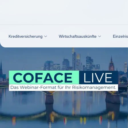
Weiter zum Inhalt
Kreditversicherung
Wirtschaftsauskünfte
Einzelri