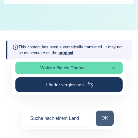
This content has been automatically translated. It may not
be as accurate as the
original
.
Wählen Sie ein Thema
Seitenabschnitt auswählen
Länder vergleichen
Suche nach einem
OK
Suche nach einem Land
0
suggestions