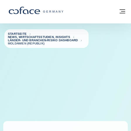
Weiter zum Inhalt
Zurück zur Startseite
M
COFACE FOR TRADE - WEBSEITE DER 
GERMANY
STARTSEITE
NEWS, WIRTSCHAFTSSTUDIEN, INSIGHTS
LÄNDER- UND BRANCHEN-RISIKO DASHBOARD
MOLDAWIEN (REPUBLIK)