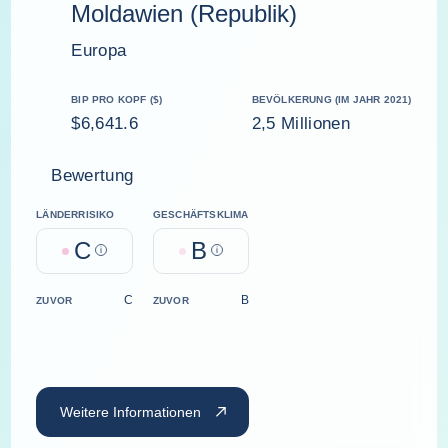
Moldawien (Republik)
Europa
BIP PRO KOPF ($)
BEVÖLKERUNG (IM JAHR 2021)
$6,641.6
2,5 Millionen
Bewertung
LÄNDERRISIKO
GESCHÄFTSKLIMA
C
B
Help
Help
C
B
ZUVOR
ZUVOR
Weitere Informationen