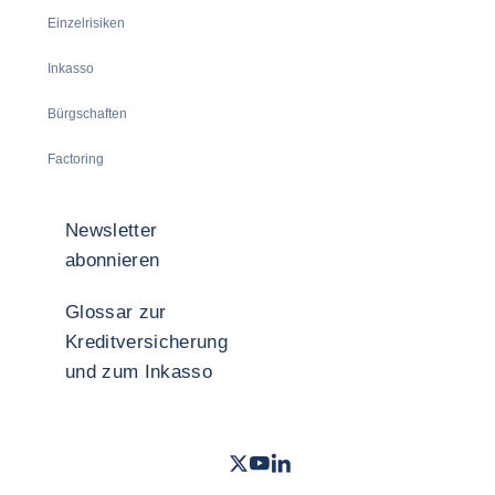
Einzelrisiken
Inkasso
Bürgschaften
Factoring
Newsletter
abonnieren
Glossar zur
Kreditversicherung
und zum Inkasso
Twitter
Youtube Coface Deutschland
LinkedIn
- Coface
- Coface
- Cof