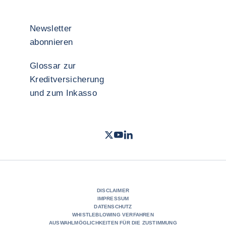
Newsletter
abonnieren
Glossar zur
Kreditversicherung
und zum Inkasso
Twitter
Youtube Coface Deutschland
LinkedIn
- Coface
- Coface
- Cof
DISCLAIMER
IMPRESSUM
DATENSCHUTZ
WHISTLEBLOWING VERFAHREN
AUSWAHLMÖGLICHKEITEN FÜR DIE ZUSTIMMUNG