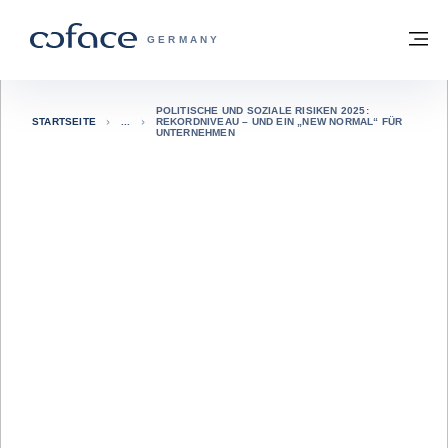
Weiter zum Inhalt
Zurück zur Startseite
M
COFACE FOR TRADE - WEBSEITE DER 
GERMANY
POLITISCHE UND SOZIALE RISIKEN 2025:
STARTSEITE
REKORDNIVEAU – UND EIN „NEW NORMAL“ FÜR
UNTERNEHMEN