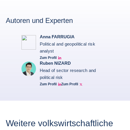
Autoren und Experten
Anna FARRUGIA
Political and geopolitical risk
analyst
Zum Profil
Anna Farrugia Linkedin Profile
Ruben NIZARD
Head of sector research and
political risk
Zum Profil
Zum Profil
Ruben Nizard linkedin
Ruben Nizard twitter
Weitere volkswirtschaftliche