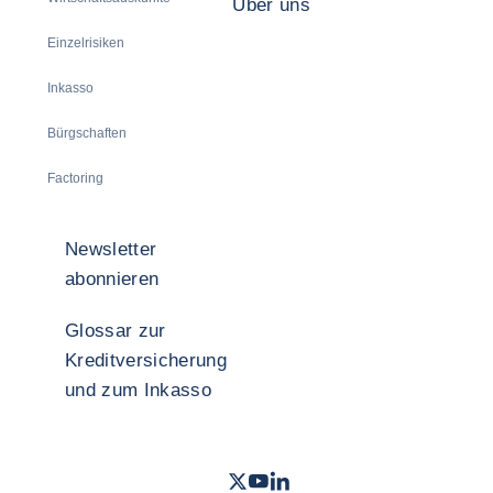
Über uns
Einzelrisiken
Inkasso
Bürgschaften
Factoring
Newsletter
abonnieren
Glossar zur
Kreditversicherung
und zum Inkasso
Twitter
Youtube Coface Deutschland
LinkedIn
- Coface
- Coface
- Cof