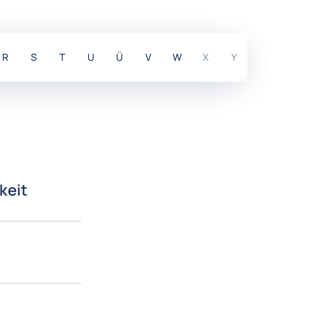
R
S
T
U
Ü
V
W
X
Y
Z
R
S
T
U
Ü
V
W
X
Y
Z
keit