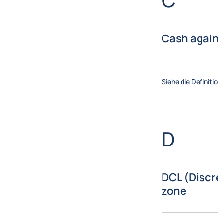
Cash agai
Siehe die Definiti
Brief
D
DCL (Discre
zone