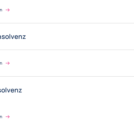
on
nsolvenz
on
solvenz
on