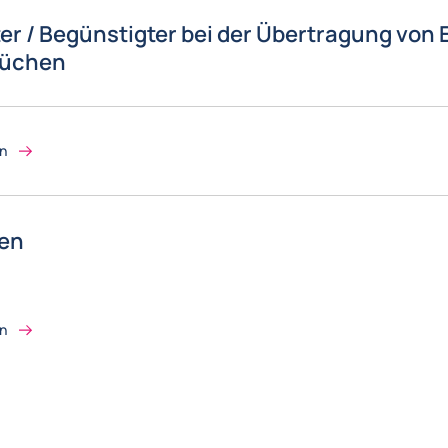
er / Begünstigter bei der Übertragung von
rüchen
on
gen
on