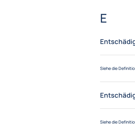
Brief
E
Entschädi
Siehe die Definiti
Entschädi
Siehe die Definiti