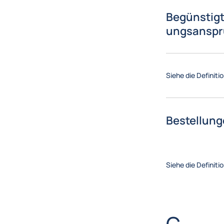
Begünstigt
ungsansp
Siehe die Definiti
Bestellun
Siehe die Definiti
Brief
C