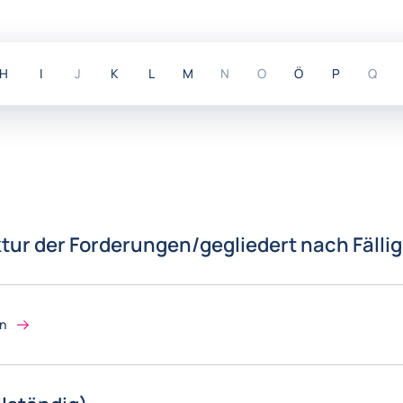
H
I
J
K
L
M
N
O
Ö
P
Q
H
I
J
K
L
M
N
O
Ö
P
Q
ktur der Forderungen/gegliedert nach Fällig
on