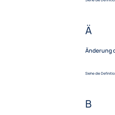
Brief
Ä
Änderung d
Siehe die Definiti
Brief
B