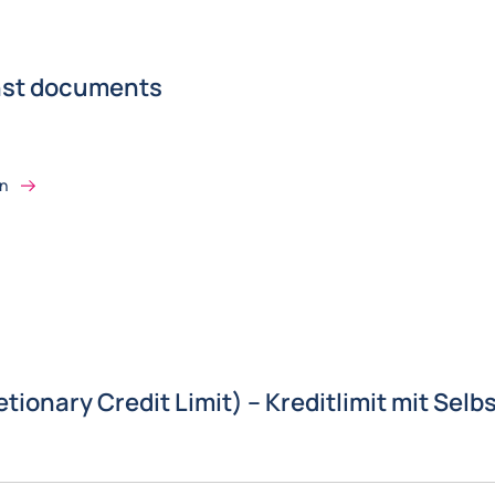
nst documents
on
tionary Credit Limit) – Kreditlimit mit Sel