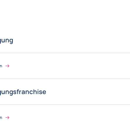
gung
on
gungsfranchise
on