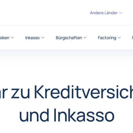
Andere Länder
isiken
Inkasso
Bürgschaften
Factoring
r zu Kreditversi
und Inkasso