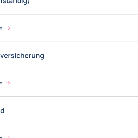
llständig)
on
tversicherung
on
nd
on