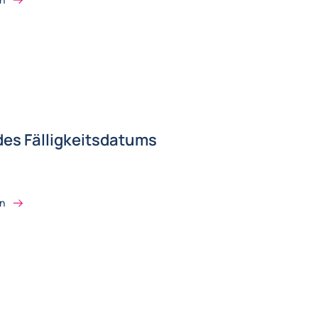
es Fälligkeitsdatums
on