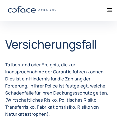
Weiter zum Inhalt
Zurück zur Startseite
M
COFACE FOR TRADE - WEBSEITE DER GR
GERMANY
Versicherungsfall
Tatbestand oder Ereignis, die zur
Inanspruchnahme der Garantie führen können.
Dies ist ein Hindernis für die Zahlung der
Forderung. In Ihrer Police ist festgelegt, welche
Schadenfälle für Ihren Deckungssschutz gelten.
(Wirtschaftliches Risiko, Politisches Risiko,
Transferrisiko, Fabrikationsrisiko, Risiko von
Naturkatastrophen).