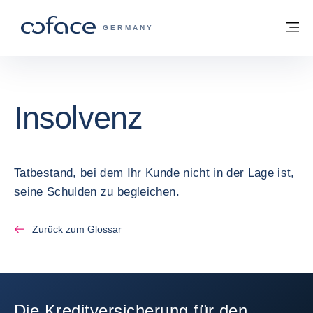
Weiter zum Inhalt
Zurück zur Startseite
M
COFACE FOR TRADE - WEBSEITE DER 
GERMANY
Insolvenz
Tatbestand, bei dem Ihr Kunde nicht in der Lage ist,
seine Schulden zu begleichen.
Zurück zum Glossar
Die Kreditversicherung für den