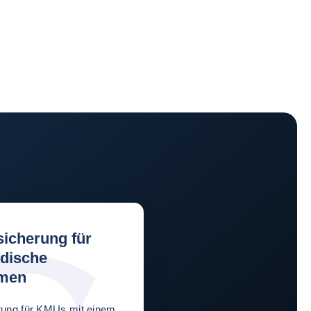
sicherung für
ndische
men
rung für KMUs mit einem