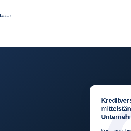
lossar
Kreditver
mittelstä
Unterneh
Kreditversiche