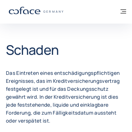
Weiter zum Inhalt
Zurück zur Startseite
M
COFACE FOR TRADE - WEBSEITE DER GR
GERMANY
Schaden
Das Eintreten eines entschädigungspflichtigen
Ereignisses, das im Kreditversicherungsvertrag
festgelegt ist und für das Deckungsschutz
gewährt wird. In der Kreditversicherung ist dies
jede feststehende, liquide und einklagbare
Forderung, die zum Fälligkeitsdatum aussteht
oder verspätet ist.