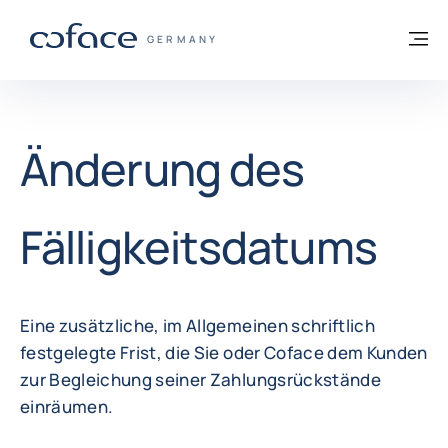
Weiter zum Inhalt
Zurück zur Startseite
M
COFACE FOR TRADE - WEBSEITE DER GR
GERMANY
Änderung des
Fälligkeitsdatums
Eine zusätzliche, im Allgemeinen schriftlich
festgelegte Frist, die Sie oder Coface dem Kunden
zur Begleichung seiner Zahlungsrückstände
einräumen.