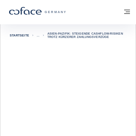
Weiter zum Inhalt
Zurück zur Startseite
M
COFACE FOR TRADE - WEBSEITE DER 
GERMANY
ASIEN-PAZIFIK: STEIGENDE CASHFLOW-RISIKEN
STARTSEITE
TROTZ KÜRZERER ZAHLUNGSVERZÜGE