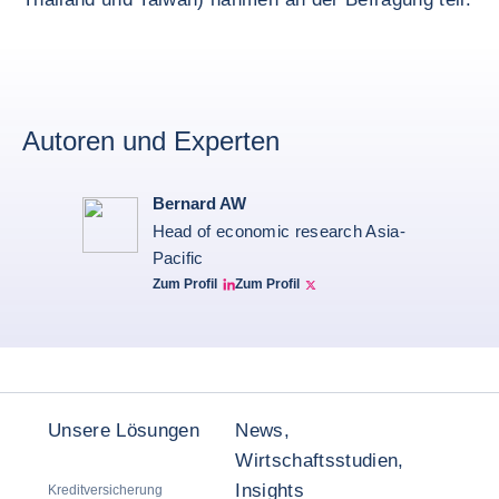
Autoren und Experten
Bernard AW
Head of economic research Asia-
Pacific
Zum Profil
Zum Profil
Bernard Aw Linkedin
Bernard Aw Twitter
Unsere Lösungen
News,
Wirtschaftsstudien,
Insights
Kreditversicherung