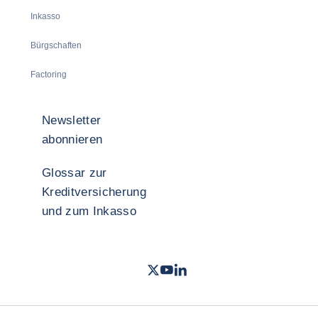
Inkasso
Bürgschaften
Factoring
Newsletter
abonnieren
Glossar zur
Kreditversicherung
und zum Inkasso
Twitter
Youtube Coface Deutschland
LinkedIn
- Coface
- Coface
- Cof