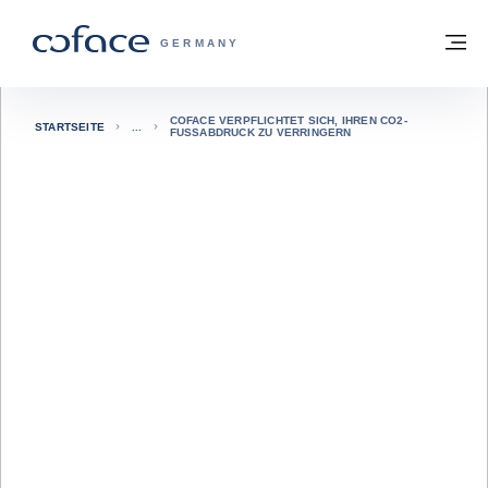
Weiter zum Inhalt
Zurück zur Startseite
M
COFACE FOR TRADE - WEBSEITE DER 
GERMANY
COFACE VERPFLICHTET SICH, IHREN CO2-
STARTSEITE
FUSSABDRUCK ZU VERRINGERN