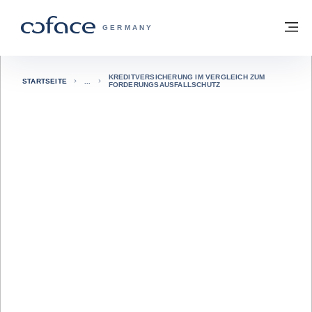
Weiter zum Inhalt
Zurück zur Startseite
M
COFACE FOR TRADE - WEBSEITE DER 
GERMANY
KREDITVERSICHERUNG IM VERGLEICH ZUM
STARTSEITE
FORDERUNGSAUSFALLSCHUTZ