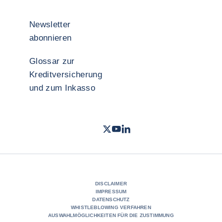
Newsletter
abonnieren
Glossar zur
Kreditversicherung
und zum Inkasso
Twitter
Youtube Coface Deutschland
LinkedIn
- Coface
- Coface
- Cof
DISCLAIMER
IMPRESSUM
DATENSCHUTZ
WHISTLEBLOWING VERFAHREN
AUSWAHLMÖGLICHKEITEN FÜR DIE ZUSTIMMUNG