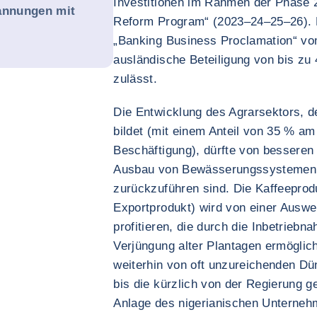
Investitionen im Rahmen der Phase
pannungen mit
Reform Program“ (2023–24–25–26). D
„Banking Business Proclamation“ vo
ausländische Beteiligung von bis zu 
zulässt.
Die Entwicklung des Agrarsektors, d
bildet (mit einem Anteil von 35 % a
Beschäftigung), dürfte von besseren E
Ausbau von Bewässerungssystemen 
zurückzuführen sind. Die Kaffeeprod
Exportprodukt) wird von einer Ausw
profitieren, die durch die Inbetrieb
Verjüngung alter Plantagen ermöglich
weiterhin von oft unzureichenden Dü
bis die kürzlich von der Regierung g
Anlage des nigerianischen Unterneh