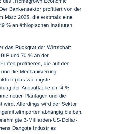
 2 des „Homegrown Economic
er Bankensektor profitiert von der
m März 2025, die erstmals eine
49 % an äthiopischen Instituten
er das Rückgrat der Wirtschaft
m BIP und 70 % an der
rnten profitieren, die auf den
und die Mechanisierung
uktion (das wichtigste
eitung der Anbaufläche um 4 %
nahme neuer Plantagen und die
t wird. Allerdings wird der Sektor
ngemittelimporten abhängig bleiben,
enehmigte 3-Milliarden-US-Dollar-
mens Dangote Industries