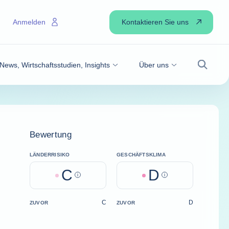
Kontaktieren Sie uns
Anmelden
News, Wirtschaftsstudien, Insights
Über uns
Suche
Bewertung
LÄNDERRISIKO
GESCHÄFTSKLIMA
C
D
Help
Help
C
D
ZUVOR
ZUVOR