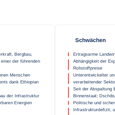
Schwächen
rkraft, Bergbau,
Ertragsarme Landwirts
 einer der führenden
Abhängigkeit der Ex
Rohstoffpreise
lionen Menschen
Unterentwickelter und
ents dank Ethiopian
verarbeitender Sekto
Seit der Abspaltung 
au der Infrastruktur
Binnenstaat; Dschibu
rbaren Energien
Politische und sicherh
Infrastrukturdefizit