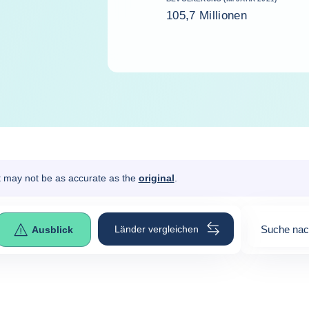
105,7 Millionen
It may not be as accurate as the
original
.
Länder vergleichen
Suche nac
Ausblick
0
suggesti