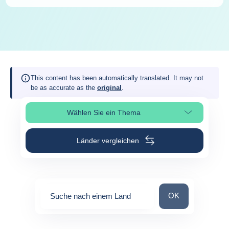
This content has been automatically translated. It may not
be as accurate as the
original
.
Wählen Sie ein Thema
Seitenabschnitt auswählen
Länder vergleichen
Suche nach einem
OK
Suche nach einem Land
0
suggestions