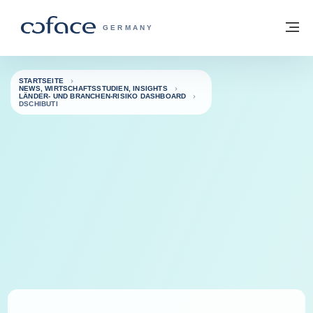
Weiter zum Inhalt
Zurück zur Startseite
M
COFACE FOR TRADE - WEBSEITE DER 
GERMANY
STARTSEITE
NEWS, WIRTSCHAFTSSTUDIEN, INSIGHTS
LÄNDER- UND BRANCHEN-RISIKO DASHBOARD
DSCHIBUTI