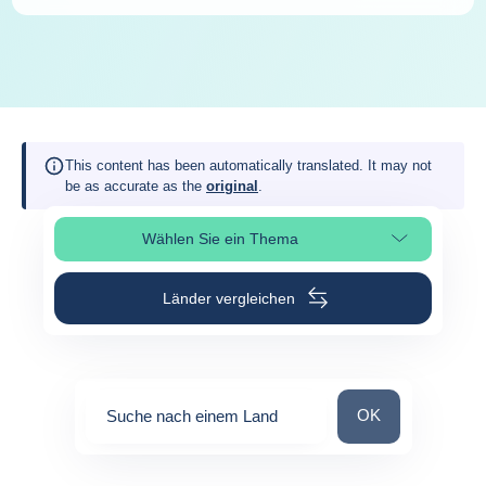
This content has been automatically translated. It may not
be as accurate as the
original
.
Wählen Sie ein Thema
Seitenabschnitt auswählen
Länder vergleichen
Suche nach einem
OK
Suche nach einem Land
0
suggestions