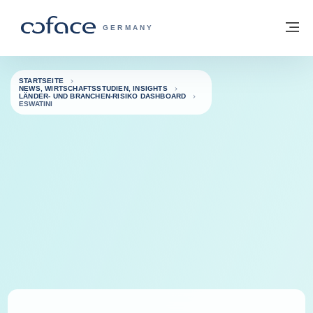
Weiter zum Inhalt
Zurück zur Startseite
M
COFACE FOR TRADE - WEBSEITE DER 
GERMANY
STARTSEITE
NEWS, WIRTSCHAFTSSTUDIEN, INSIGHTS
LÄNDER- UND BRANCHEN-RISIKO DASHBOARD
ESWATINI