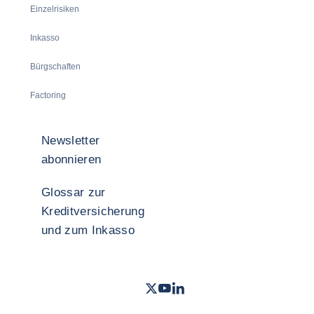
Einzelrisiken
Inkasso
Bürgschaften
Factoring
Newsletter
abonnieren
Glossar zur
Kreditversicherung
und zum Inkasso
Twitter
Youtube Coface Deutschland
LinkedIn
- Coface
- Coface
- Cof