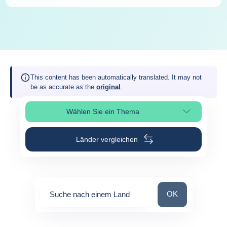
This content has been automatically translated. It may not
be as accurate as the
original
.
Wählen Sie ein Thema
Seitenabschnitt auswählen
Länder vergleichen
Suche nach einem
OK
Suche nach einem Land
0
suggestions