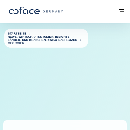
Weiter zum Inhalt
Zurück zur Startseite
M
COFACE FOR TRADE - WEBSEITE DER 
GERMANY
STARTSEITE
NEWS, WIRTSCHAFTSSTUDIEN, INSIGHTS
LÄNDER- UND BRANCHEN-RISIKO DASHBOARD
GEORGIEN