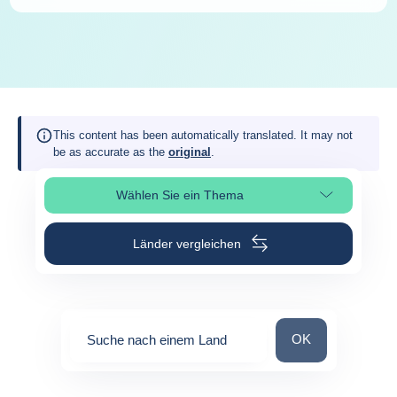
This content has been automatically translated. It may not
be as accurate as the
original
.
Wählen Sie ein Thema
Seitenabschnitt auswählen
Länder vergleichen
Suche nach einem
OK
Suche nach einem Land
0
suggestions