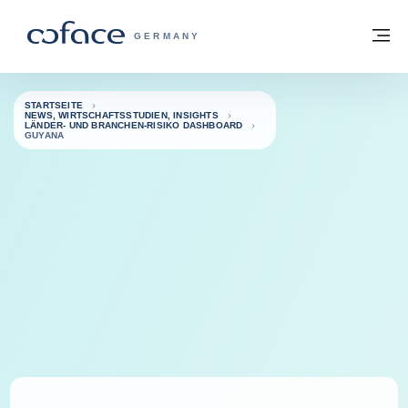
Weiter zum Inhalt
Zurück zur Startseite
M
COFACE FOR TRADE - WEBSEITE DER 
GERMANY
STARTSEITE
NEWS, WIRTSCHAFTSSTUDIEN, INSIGHTS
LÄNDER- UND BRANCHEN-RISIKO DASHBOARD
GUYANA