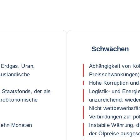
Schwächen
Erdgas, Uran,
Abhängigkeit von Koh
ausländische
Preisschwankungen)
Hohe Korruption und
 Staatsfonds, der als
Logistik- und Energi
akroökonomische
unzureichend: wiede
Nicht wettbewerbsfäh
Verbindungen zur poli
 zehn Monaten
Instabile Währung, 
der Ölpreise ausgese