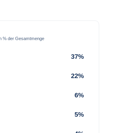
in % der Gesamtmenge
37%
22%
6%
5%