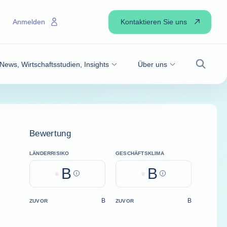
Kontaktieren Sie uns
Anmelden
News, Wirtschaftsstudien, Insights
Über uns
Suche
Bewertung
LÄNDERRISIKO
GESCHÄFTSKLIMA
B
B
Help
Help
B
B
ZUVOR
ZUVOR