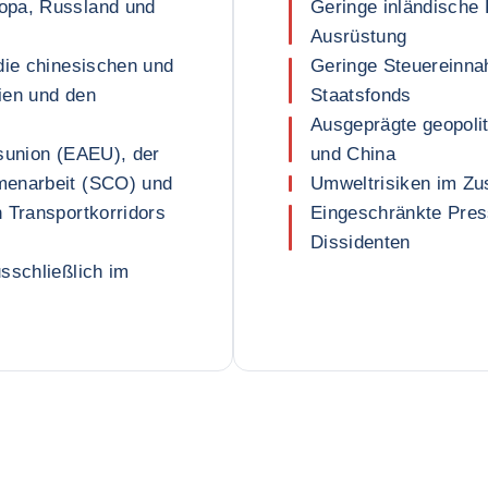
opa, Russland und
Geringe inländische
Ausrüstung
die chinesischen und
Geringe Steuereinna
ien und den
Staatsfonds
Ausgeprägte geopoli
tsunion (EAEU), der
und China
menarbeit (SCO) und
Umweltrisiken im Z
 Transportkorridors
Eingeschränkte Pres
Dissidenten
sschließlich im