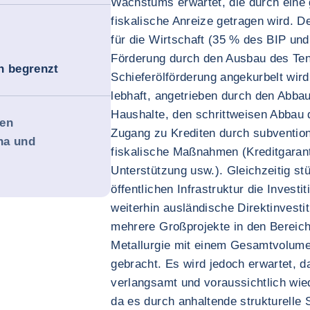
Wachstums erwartet, die durch eine 
fiskalische Anreize getragen wird. De
für die Wirtschaft (35 % des BIP und
Förderung durch den Ausbau des Ten
 begrenzt
Schieferölförderung angekurbelt wird
lebhaft, angetrieben durch den Abba
Haushalte, den schrittweisen Abbau 
den
Zugang zu Krediten durch subvention
na und
fiskalische Maßnahmen (Kreditgarant
Unterstützung usw.). Gleichzeitig st
öffentlichen Infrastruktur die Invest
weiterhin ausländische Direktinvesti
mehrere Großprojekte in den Bereich
Metallurgie mit einem Gesamtvolum
gebracht. Es wird jedoch erwartet,
verlangsamt und voraussichtlich wied
da es durch anhaltende strukturell