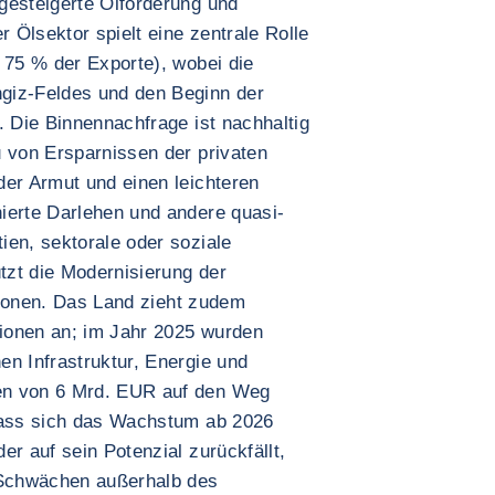
gesteigerte Ölförderung und
r Ölsektor spielt eine zentrale Rolle
 75 % der Exporte), wobei die
giz-Feldes und den Beginn der
. Die Binnennachfrage ist nachhaltig
u von Ersparnissen der privaten
der Armut und einen leichteren
ierte Darlehen und andere quasi-
ien, sektorale oder soziale
ützt die Modernisierung der
itionen. Das Land zieht zudem
tionen an; im Jahr 2025 wurden
en Infrastruktur, Energie und
en von 6 Mrd. EUR auf den Weg
 dass sich das Wachstum ab 2026
er auf sein Potenzial zurückfällt,
e Schwächen außerhalb des