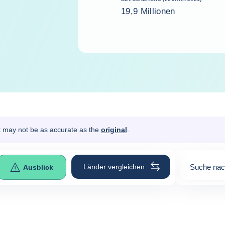
19,9 Millionen
It may not be as accurate as the
original
.
Länder vergleichen
Suche nac
Ausblick
0
suggesti