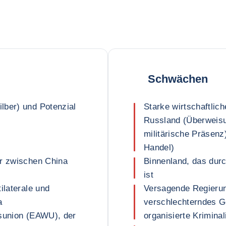
Schwächen
lber) und Potenzial
Starke wirtschaftlic
Russland (Überweisu
l
militärische Präsenz)
Handel)
or zwischen China
Binnenland, das durc
ist
ilaterale und
Versagende Regierun
a
verschlechterndes G
tsunion (EAWU), der
organisierte Kriminal