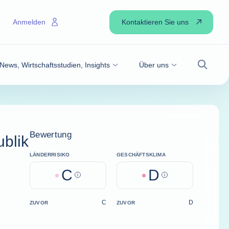
Kontaktieren Sie uns
Anmelden
News, Wirtschaftsstudien, Insights
Über uns
Suche
Bewertung
ublik
LÄNDERRISIKO
GESCHÄFTSKLIMA
C
D
Help
Help
C
D
ZUVOR
ZUVOR