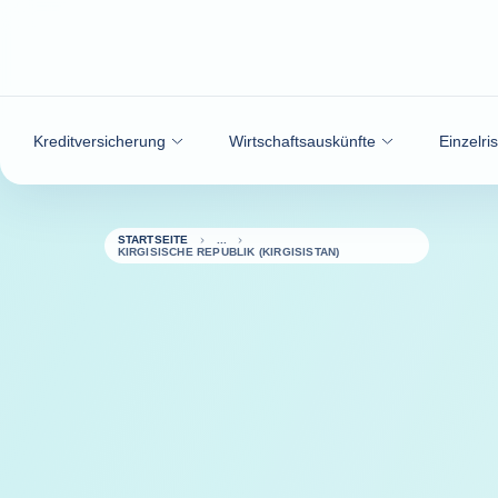
Weiter zum Inhalt
Kreditversicherung
Wirtschaftsauskünfte
Einzelri
STARTSEITE
KIRGISISCHE REPUBLIK (KIRGISISTAN)