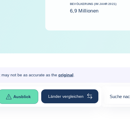
BEVÖLKERUNG (IM JAHR 2021)
6,9 Millionen
It may not be as accurate as the
original
.
Länder vergleichen
Suche nac
Ausblick
0
suggesti