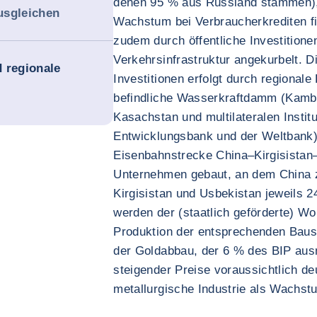
denen 95 % aus Russland stammen),
usgleichen
Wachstum bei Verbraucherkrediten fi
zudem durch öffentliche Investitione
Verkehrsinfrastruktur angekurbelt. D
 regionale
Investitionen erfolgt durch regionale
befindliche Wasserkraftdamm (Kamba
Kasachstan und multilateralen Instit
Entwicklungsbank und der Weltbank)
Eisenbahnstrecke China–Kirgisistan
Unternehmen gebaut, an dem China zu
Kirgisistan und Usbekistan jeweils 2
werden der (staatlich geförderte) 
Produktion der entsprechenden Baus
der Goldabbau, der 6 % des BIP au
steigender Preise voraussichtlich de
metallurgische Industrie als Wachst