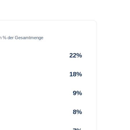
in % der Gesamtmenge
22%
18%
9%
8%