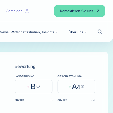
Kontaktieren Sie uns
Anmelden
News, Wirtschaftsstudien, Insights
Über uns
Suche
Bewertung
LÄNDERRISIKO
GESCHÄFTSKLIMA
B
A
Help
4
Help
B
A4
ZUVOR
ZUVOR