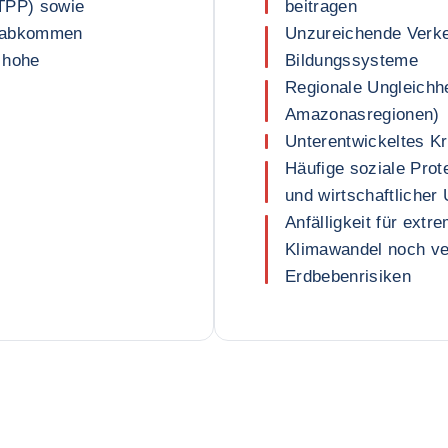
PTPP) sowie
beitragen
lsabkommen
Unzureichende Verke
 hohe
Bildungssysteme
Regionale Ungleichh
Amazonasregionen)
Unterentwickeltes K
Häufige soziale Prote
und wirtschaftlicher 
Anfälligkeit für ext
Klimawandel noch ve
Erdbebenrisiken