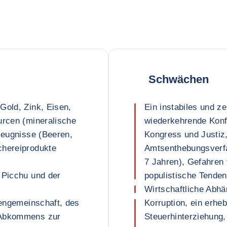
Schwächen
Gold, Zink, Eisen,
Ein instabiles und ze
urcen (mineralische
wiederkehrende Konfl
rzeugnisse (Beeren,
Kongress und Justiz,
chereiprodukte
Amtsenthebungsverfa
7 Jahren), Gefahren 
 Picchu und der
populistische Tende
Wirtschaftliche Abhä
dengemeinschaft, des
Korruption, ein erheb
 Abkommens zur
Steuerhinterziehung