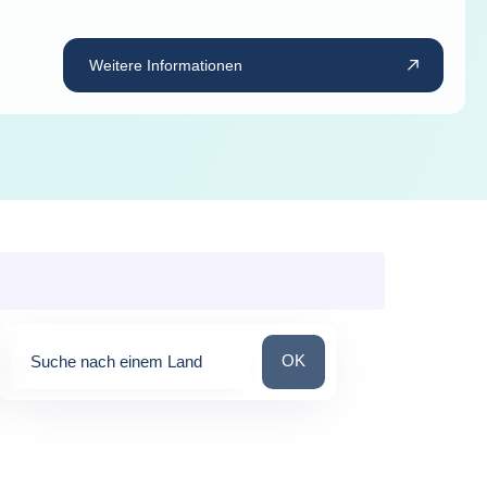
Weitere Informationen
Suche nach einem Land
OK
Suche nach einem Land
0
suggestions