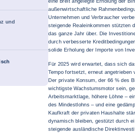
eine breit angelegte Erholung der B
außenwirtschaftliche Rahmenbedingu
Unternehmen und Verbraucher verbess
nz und
steigende Realeinkommen stützten d
das ganze Jahr über. Die Investitio
durch verbesserte Kreditbedingungen 
solide Erholung der Importe von Inve
tisch
Für 2025 wird erwartet, dass sich 
Tempo fortsetzt, erneut angetrieben
Der private Konsum, der 66 % des BI
wichtigste Wachstumsmotor sein, ges
Arbeitsmarktlage, höhere Löhne – ei
des Mindestlohns – und eine gedämpf
Kaufkraft der privaten Haushalte stä
dynamisch bleiben, gestützt durch e
steigende ausländische Direktinvest