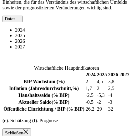
Einheiten, die für das Verständnis des wirtschaftlichen Umfelds
sowie der prognostizierten Veränderungen wichtig sind.
Dates
2024
2025
2026
2027
Wirtschaftliche Hauptindikatoren
2024
2025
2026
2027
BIP Wachstum
(%)
2
4,5
3,8
Inflation
(Jahresdurchschnitt,%)
1,7
2
2,5
Haushaltssaldo
(% BIP)
-2,5
-5,3
-4
Aktueller Saldo
(% BIP)
-0,5
-2
-3
Öffentliche Einrichtung / BIP
(% BIP)
26,2
29
32
(e): Schätzung (f): Prognose
Schließen