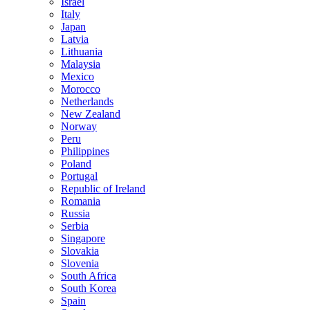
Israel
Italy
Japan
Latvia
Lithuania
Malaysia
Mexico
Morocco
Netherlands
New Zealand
Norway
Peru
Philippines
Poland
Portugal
Republic of Ireland
Romania
Russia
Serbia
Singapore
Slovakia
Slovenia
South Africa
South Korea
Spain