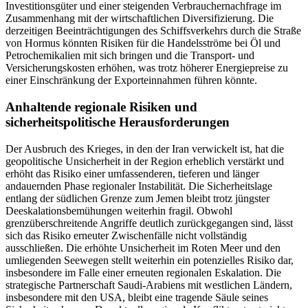
Investitionsgüter und einer steigenden Verbrauchernachfrage im
Zusammenhang mit der wirtschaftlichen Diversifizierung. Die
derzeitigen Beeinträchtigungen des Schiffsverkehrs durch die Straße
von Hormus könnten Risiken für die Handelsströme bei Öl und
Petrochemikalien mit sich bringen und die Transport- und
Versicherungskosten erhöhen, was trotz höherer Energiepreise zu
einer Einschränkung der Exporteinnahmen führen könnte.
Anhaltende regionale Risiken und
sicherheitspolitische Herausforderungen
Der Ausbruch des Krieges, in den der Iran verwickelt ist, hat die
geopolitische Unsicherheit in der Region erheblich verstärkt und
erhöht das Risiko einer umfassenderen, tieferen und länger
andauernden Phase regionaler Instabilität. Die Sicherheitslage
entlang der südlichen Grenze zum Jemen bleibt trotz jüngster
Deeskalationsbemühungen weiterhin fragil. Obwohl
grenzüberschreitende Angriffe deutlich zurückgegangen sind, lässt
sich das Risiko erneuter Zwischenfälle nicht vollständig
ausschließen. Die erhöhte Unsicherheit im Roten Meer und den
umliegenden Seewegen stellt weiterhin ein potenzielles Risiko dar,
insbesondere im Falle einer erneuten regionalen Eskalation. Die
strategische Partnerschaft Saudi-Arabiens mit westlichen Ländern,
insbesondere mit den USA, bleibt eine tragende Säule seines