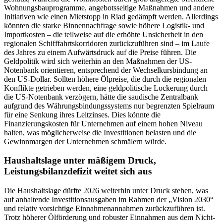
Wohnungsbauprogramme, angebotsseitige Maßnahmen und andere
Initiativen wie einen Mietstopp in Riad gedämpft werden. Allerdings
könnten die starke Binnennachfrage sowie höhere Logistik- und
Importkosten – die teilweise auf die erhöhte Unsicherheit in den
regionalen Schifffahrtskorridoren zurückzuführen sind – im Laufe
des Jahres zu einem Aufwärtsdruck auf die Preise führen. Die
Geldpolitik wird sich weiterhin an den Maßnahmen der US-
Notenbank orientieren, entsprechend der Wechselkursbindung an
den US-Dollar. Sollten höhere Ölpreise, die durch die regionalen
Konflikte getrieben werden, eine geldpolitische Lockerung durch
die US-Notenbank verzögern, hätte die saudische Zentralbank
aufgrund des Währungsbindungssystems nur begrenzten Spielraum
für eine Senkung ihres Leitzinses. Dies könnte die
Finanzierungskosten für Unternehmen auf einem hohen Niveau
halten, was möglicherweise die Investitionen belasten und die
Gewinnmargen der Unternehmen schmälern würde.
Haushaltslage unter mäßigem Druck,
Leistungsbilanzdefizit weitet sich aus
Die Haushaltslage dürfte 2026 weiterhin unter Druck stehen, was
auf anhaltende Investitionsausgaben im Rahmen der „Vision 2030“
und relativ vorsichtige Einnahmenannahmen zurückzuführen ist.
Trotz höherer Ölförderung und robuster Einnahmen aus dem Nicht-