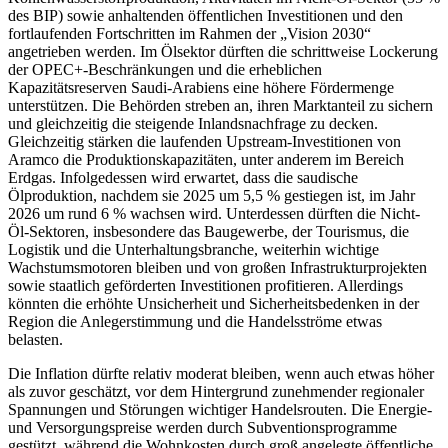
des BIP) sowie anhaltenden öffentlichen Investitionen und den
fortlaufenden Fortschritten im Rahmen der „Vision 2030“
angetrieben werden. Im Ölsektor dürften die schrittweise Lockerung
der OPEC+-Beschränkungen und die erheblichen
Kapazitätsreserven Saudi-Arabiens eine höhere Fördermenge
unterstützen. Die Behörden streben an, ihren Marktanteil zu sichern
und gleichzeitig die steigende Inlandsnachfrage zu decken.
Gleichzeitig stärken die laufenden Upstream-Investitionen von
Aramco die Produktionskapazitäten, unter anderem im Bereich
Erdgas. Infolgedessen wird erwartet, dass die saudische
Ölproduktion, nachdem sie 2025 um 5,5 % gestiegen ist, im Jahr
2026 um rund 6 % wachsen wird. Unterdessen dürften die Nicht-
Öl-Sektoren, insbesondere das Baugewerbe, der Tourismus, die
Logistik und die Unterhaltungsbranche, weiterhin wichtige
Wachstumsmotoren bleiben und von großen Infrastrukturprojekten
sowie staatlich geförderten Investitionen profitieren. Allerdings
könnten die erhöhte Unsicherheit und Sicherheitsbedenken in der
Region die Anlegerstimmung und die Handelsströme etwas
belasten.
Die Inflation dürfte relativ moderat bleiben, wenn auch etwas höher
als zuvor geschätzt, vor dem Hintergrund zunehmender regionaler
Spannungen und Störungen wichtiger Handelsrouten. Die Energie-
und Versorgungspreise werden durch Subventionsprogramme
gestützt, während die Wohnkosten durch groß angelegte öffentliche