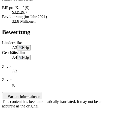
BIP pro Kopf ($)
$32529.7
Bevölkerung (im Jahr 2021)
32,8 Millionen
Bewertung
Länderrisiko
A
3
Help
Geschäftsklima
A
4
Help
Zuvor
A3
Zuvor
B
Weitere Informationen
This content has been automatically translated. It may not be as
accurate as the
original
.