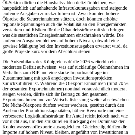
Öl-Sektor dürften die Haushaltssalden defizitär bleiben, was
hauptsächlich auf anhaltende Infrastrukturausgaben und steigende
laufende Ausgaben zurückzuführen ist. Zwar könnten höhere
Ölpreise die Steuereinnahmen stützen, doch könnten erhöhte
regionale Spannungen auch die Volatilität an den Energiemärkten
verstärken und Risiken für die Ölhandelsströme mit sich bringen,
was die staatlichen Energieeinnahmen einschränken würde. Die
laufenden Ausgaben bleiben auf hohem Niveau, obwohl eine
gewisse Mäßigung bei den Investitionsausgaben erwartet wird, da
große Projekte kurz vor dem Abschluss stehen.
Die Außenbilanz des Königreichs dürfte 2026 weiterhin ein
moderates Defizit aufweisen, was auf rückläufige Öleinnahmen im
Verhältnis zum BIP und eine starke Importnachfrage im
Zusammenhang mit groß angelegten Investitionsprojekten
zurückzuführen ist. Während die Ölexport-Einnahmen (rund 70 %
der gesamten Exporteinnahmen) nominal voraussichtlich moderat
steigen werden, dürfte sich ihr Beitrag zu den gesamten
Exporteinnahmen und zur Wirtschaftsleistung weiter abschwächen.
Die Nicht-Ölexporte dürften weiter wachsen, gestützt durch den
Ausbau der Produktionskapazitäten, höhere Reexporte und eine
verbesserte Logistikinfrastruktur. Ihr Anteil reicht jedoch nach wie
vor nicht aus, um den strukturellen Rückgang der Dominanz der
Kohlenwasserstoffexporte auszugleichen. Gleichzeitig dürften die
Importe auf hohem Niveau bleiben, angeführt von Investitionen in