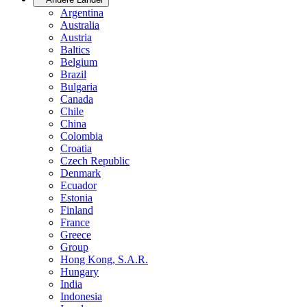
Argentina
Australia
Austria
Baltics
Belgium
Brazil
Bulgaria
Canada
Chile
China
Colombia
Croatia
Czech Republic
Denmark
Ecuador
Estonia
Finland
France
Greece
Group
Hong Kong, S.A.R.
Hungary
India
Indonesia