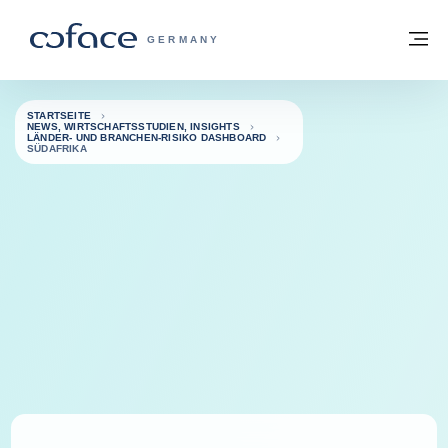
Weiter zum Inhalt
Zurück zur Startseite
M
COFACE FOR TRADE - WEBSEITE DER 
GERMANY
STARTSEITE
NEWS, WIRTSCHAFTSSTUDIEN, INSIGHTS
LÄNDER- UND BRANCHEN-RISIKO DASHBOARD
SÜDAFRIKA