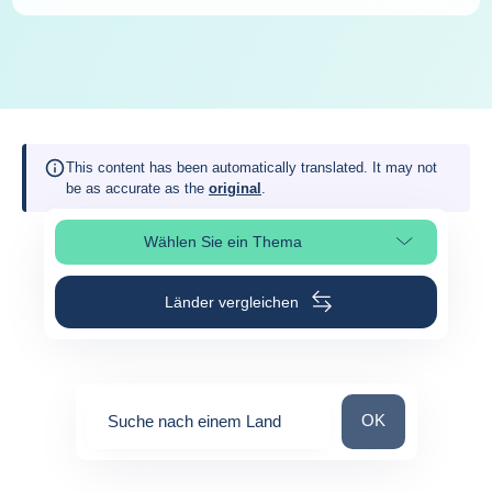
This content has been automatically translated. It may not
be as accurate as the
original
.
Wählen Sie ein Thema
Seitenabschnitt auswählen
Länder vergleichen
Suche nach einem
OK
Suche nach einem Land
0
suggestions