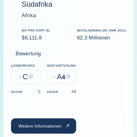
Südafrika
Afrika
BIP PRO KOPF ($)
BEVÖLKERUNG (IM JAHR 2021)
$6,111.8
62,3 Millionen
Bewertung
LÄNDERRISIKO
GESCHÄFTSKLIMA
C
A
Help
4
Help
C
A4
ZUVOR
ZUVOR
Weitere Informationen