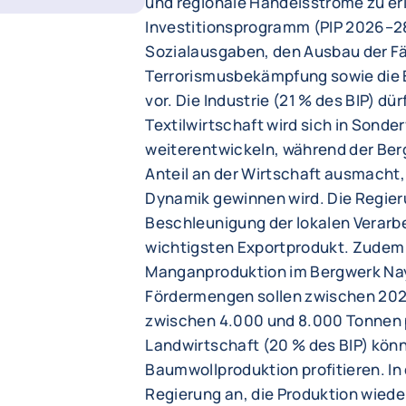
und regionale Handelsströme zu erl
Investitionsprogramm (PIP 2026–2
Sozialausgaben, den Ausbau der Fäh
Terrorismusbekämpfung sowie die El
vor. Die Industrie (21 % des BIP) dü
Textilwirtschaft wird sich in Sond
weiterentwickeln, während der Ber
Anteil an der Wirtschaft ausmacht,
Dynamik gewinnen wird. Die Regier
Beschleunigung der lokalen Verarb
wichtigsten Exportprodukt. Zudem 
Manganproduktion im Bergwerk Na
Fördermengen sollen zwischen 202
zwischen 4.000 und 8.000 Tonnen p
Landwirtschaft (20 % des BIP) könn
Baumwollproduktion profitieren. In 
Regierung an, die Produktion wied