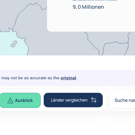
9,0 Millionen
It may not be as accurate as the
original
.
Länder vergleichen
Suche na
Ausblick
0
suggesti