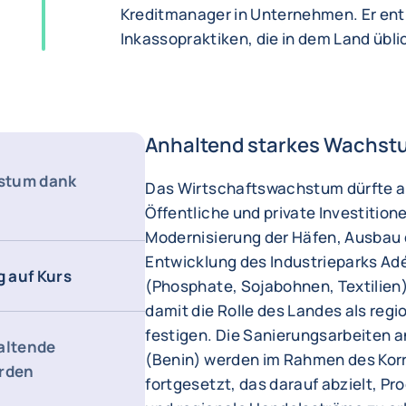
Kreditmanager in Unternehmen. Er ent
Inkassopraktiken, die in dem Land übli
Anhaltend starkes Wachstu
stum dank
Das Wirtschaftswachstum dürfte au
Öffentliche und private Investitione
Modernisierung der Häfen, Ausbau
Entwicklung des Industrieparks Adé
 auf Kurs
(Phosphate, Sojabohnen, Textilien
damit die Rolle des Landes als reg
festigen. Die Sanierungsarbeiten
altende
(Benin) werden im Rahmen des Korr
orden
fortgesetzt, das darauf abzielt, P