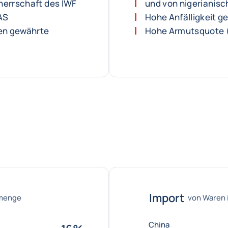
herrschaft des IWF
und von nigerianisc
AS
Hohe Anfälligkeit g
en gewährte
Hohe Armutsquote (
Import
tmenge
von Waren
China