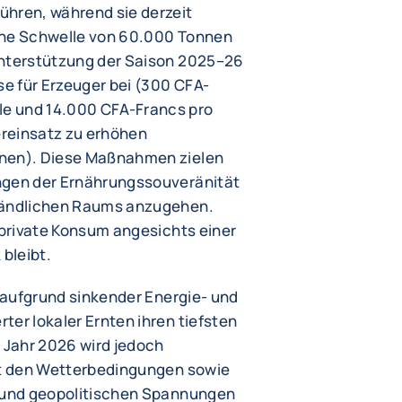
ühren, während sie derzeit
che Schwelle von 60.000 Tonnen
Unterstützung der Saison 2025–26
se für Erzeuger bei (300 CFA-
e und 14.000 CFA-Francs pro
reinsatz zu erhöhen
nnen). Diese Maßnahmen zielen
ngen der Ernährungssouveränität
 ländlichen Raums anzugehen.
r private Konsum angesichts einer
 bleibt.
n aufgrund sinkender Energie- und
ter lokaler Ernten ihren tiefsten
m Jahr 2026 wird jedoch
mit den Wetterbedingungen sowie
e und geopolitischen Spannungen