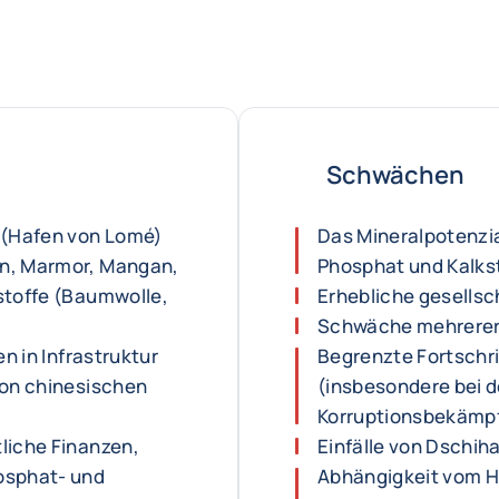
Schwächen
(Hafen von Lomé)
Das Mineralpotenzia
in, Marmor, Mangan,
Phosphat und Kalks
stoffe (Baumwolle,
Erhebliche gesells
Schwäche mehrere
en in Infrastruktur
Begrenzte Fortschri
von chinesischen
(insbesondere bei 
Korruptionsbekämp
liche Finanzen,
Einfälle von Dschih
osphat- und
Abhängigkeit vom H