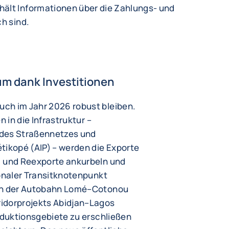
hält Informationen über die Zahlungs- und
ch sind.
m dank Investitionen
ch im Jahr 2026 robust bleiben.
n in die Infrastruktur –
 des Straßennetzes und
tikopé (AIP) – werden die Exporte
) und Reexporte ankurbeln und
ionaler Transitknotenpunkt
 an der Autobahn Lomé–Cotonou
idorprojekts Abidjan–Lagos
roduktionsgebiete zu erschließen