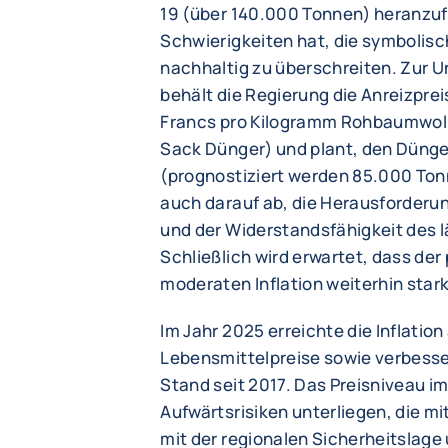
19 (über 140.000 Tonnen) heranzuf
Schwierigkeiten hat, die symbolis
nachhaltig zu überschreiten. Zur 
behält die Regierung die Anreizprei
Francs pro Kilogramm Rohbaumwoll
Sack Dünger) und plant, den Dünge
(prognostiziert werden 85.000 To
auch darauf ab, die Herausforderu
und der Widerstandsfähigkeit des
Schließlich wird erwartet, dass de
moderaten Inflation weiterhin stark
Im Jahr 2025 erreichte die Inflatio
Lebensmittelpreise sowie verbesser
Stand seit 2017. Das Preisniveau i
Aufwärtsrisiken unterliegen, die 
mit der regionalen Sicherheitslag