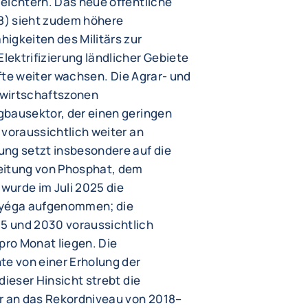
eichtern. Das neue öffentliche
8) sieht zudem höhere
igkeiten des Militärs zur
ektrifizierung ländlicher Gebiete
rfte weiter wachsen. Die Agrar- und
erwirtschaftszonen
gbausektor, der einen geringen
 voraussichtlich weiter an
ung setzt insbesondere auf die
eitung von Phosphat, dem
wurde im Juli 2025 die
yéga aufgenommen; die
5 und 2030 voraussichtlich
ro Monat liegen. Die
te von einer Erholung der
dieser Hinsicht strebt die
er an das Rekordniveau von 2018–