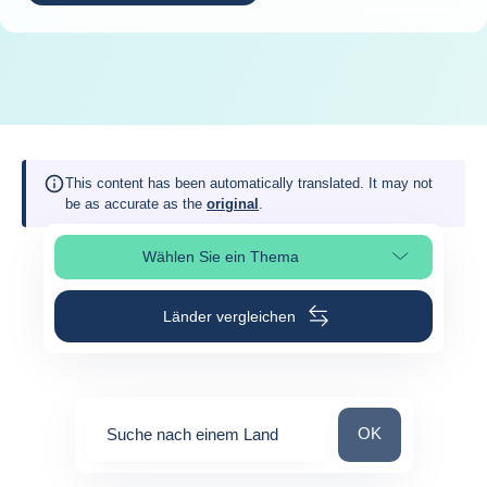
This content has been automatically translated. It may not
be as accurate as the
original
.
Wählen Sie ein Thema
Seitenabschnitt auswählen
Länder vergleichen
Suche nach einem
OK
Suche nach einem Land
0
suggestions