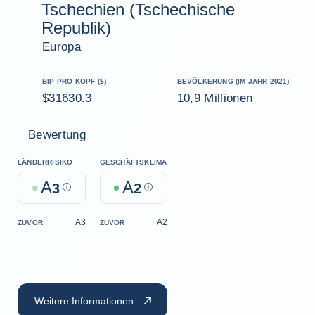
Tschechien (Tschechische
Republik)
Europa
BIP PRO KOPF ($)
BEVÖLKERUNG (IM JAHR 2021)
$31630.3
10,9 Millionen
Bewertung
LÄNDERRISIKO
GESCHÄFTSKLIMA
A
A
3
Help
2
Help
A3
A2
ZUVOR
ZUVOR
Weitere Informationen