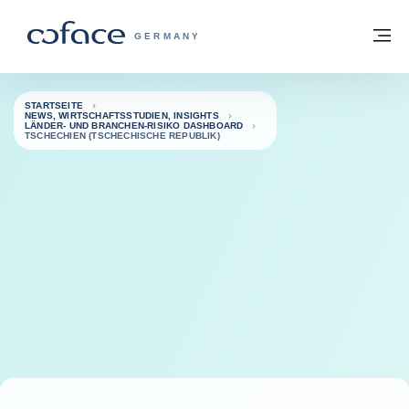
Weiter zum Inhalt
Zurück zur Startseite
M
COFACE FOR TRADE - WEBSEITE DER 
GERMANY
STARTSEITE
NEWS, WIRTSCHAFTSSTUDIEN, INSIGHTS
LÄNDER- UND BRANCHEN-RISIKO DASHBOARD
TSCHECHIEN (TSCHECHISCHE REPUBLIK)