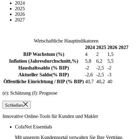
2024
2025
2026
2027
Wirtschaftliche Hauptindikatoren
2024
2025
2026
2027
BIP Wachstum
(%)
4
2
1,5
Inflation
(Jahresdurchschnitt,%)
5,8
6,2
5,5
Haushaltssaldo
(% BIP)
-2
-2,5
-2
Aktueller Saldo
(% BIP)
-2,6
-2,5
-3
Öffentliche Einrichtung / BIP
(% BIP)
40,7
40,2
40
(e): Schätzung (f): Prognose
Schließen
Innovative Online-Tools für Kunden und Makler
CofaNet Essentials
Mit unserem Kundenportal verwalten Sie Ihre Verträge.