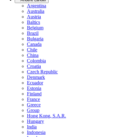
Argentina
Australia
Austria
Baltics
Belgium
Brazil
Bulgaria
Canada
Chile
China
Colombia
Croatia
Czech Republic
Denmark
Ecuador
Estonia
Finland
France
Greece
Group
Hong Kong, S.A.R.
Hungary
India
Indonesia