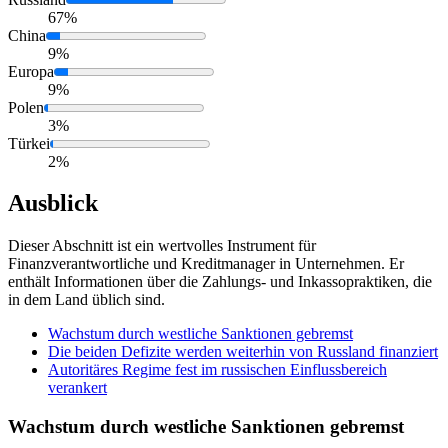
67%
China
9%
Europa
9%
Polen
3%
Türkei
2%
Ausblick
Dieser Abschnitt ist ein wertvolles Instrument für
Finanzverantwortliche und Kreditmanager in Unternehmen. Er
enthält Informationen über die Zahlungs- und Inkassopraktiken, die
in dem Land üblich sind.
Wachstum durch westliche Sanktionen gebremst
Die beiden Defizite werden weiterhin von Russland finanziert
Autoritäres Regime fest im russischen Einflussbereich
verankert
Wachstum durch westliche Sanktionen gebremst