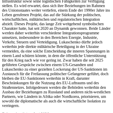
Infrastruktur sowie seine logistischen Fähigkeiten zur Verfügung
stellen. Es wird erwartet, dass sich ihre Beziehungen im Rahmen
des Unionsstaates weiter vertiefen, einem Ende der 1990er Jahre ins
Leben gerufenen Projekt, das auf die Stärkung der politischen,
wirtschaftlichen, militärischen und regulatorischen Integration
abzielt. Dieses Projekt, das lange Zeit weitgehend symbolischen
Charakter hatte, hat seit 2020 an Dynamik gewonnen. Beide Länder
werden daher weiterhin verschiedene Integrationsprogramme
umsetzen, insbesondere in den Bereichen Energie, Industrie,
Verkehr, Steuern und Verteidigung. Lukaschenko dürfte jedoch
weiterhin jede direkte militärische Beteiligung in der Ukraine
vermeiden, da eine solche Entscheidung die inneren Spannungen in
einem Land schüren könnte, in dem die öffentliche Unterstützung
für den Krieg nach wie vor gering ist. Zwar haben die seit 2025
geführten Gespräche zwischen einem US-Gesandten und
Lukaschenko zu einer gezielten Lockerung der US-Sanktionen im
Austausch für die Freilassung politischer Gefangener geführt, doch
bleiben die EU-Sanktionen weiterhin in Kraft, darunter
Beschränkungen für die Nutzung des EU-Luftraums und des
Straßennetzes. Infolgedessen werden die Behörden weiterhin den
Ausbau der Beziehungen zu Russland und anderen nicht-westlichen
Partnern, wie Ländern in Afrika oder Nordkorea, priorisieren, um
sowohl die diplomatische als auch die wirtschaftliche Isolation zu
verringern.