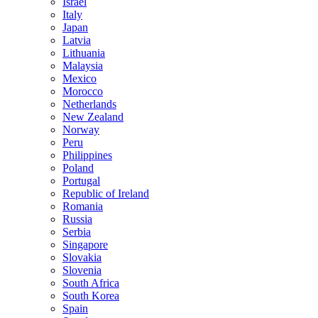
Israel
Italy
Japan
Latvia
Lithuania
Malaysia
Mexico
Morocco
Netherlands
New Zealand
Norway
Peru
Philippines
Poland
Portugal
Republic of Ireland
Romania
Russia
Serbia
Singapore
Slovakia
Slovenia
South Africa
South Korea
Spain