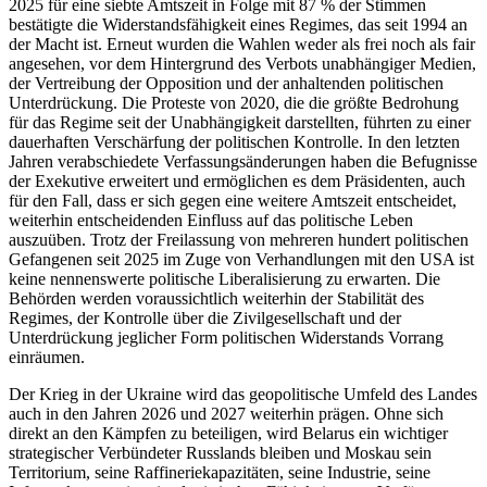
2025 für eine siebte Amtszeit in Folge mit 87 % der Stimmen
bestätigte die Widerstandsfähigkeit eines Regimes, das seit 1994 an
der Macht ist. Erneut wurden die Wahlen weder als frei noch als fair
angesehen, vor dem Hintergrund des Verbots unabhängiger Medien,
der Vertreibung der Opposition und der anhaltenden politischen
Unterdrückung. Die Proteste von 2020, die die größte Bedrohung
für das Regime seit der Unabhängigkeit darstellten, führten zu einer
dauerhaften Verschärfung der politischen Kontrolle. In den letzten
Jahren verabschiedete Verfassungsänderungen haben die Befugnisse
der Exekutive erweitert und ermöglichen es dem Präsidenten, auch
für den Fall, dass er sich gegen eine weitere Amtszeit entscheidet,
weiterhin entscheidenden Einfluss auf das politische Leben
auszuüben. Trotz der Freilassung von mehreren hundert politischen
Gefangenen seit 2025 im Zuge von Verhandlungen mit den USA ist
keine nennenswerte politische Liberalisierung zu erwarten. Die
Behörden werden voraussichtlich weiterhin der Stabilität des
Regimes, der Kontrolle über die Zivilgesellschaft und der
Unterdrückung jeglicher Form politischen Widerstands Vorrang
einräumen.
Der Krieg in der Ukraine wird das geopolitische Umfeld des Landes
auch in den Jahren 2026 und 2027 weiterhin prägen. Ohne sich
direkt an den Kämpfen zu beteiligen, wird Belarus ein wichtiger
strategischer Verbündeter Russlands bleiben und Moskau sein
Territorium, seine Raffineriekapazitäten, seine Industrie, seine