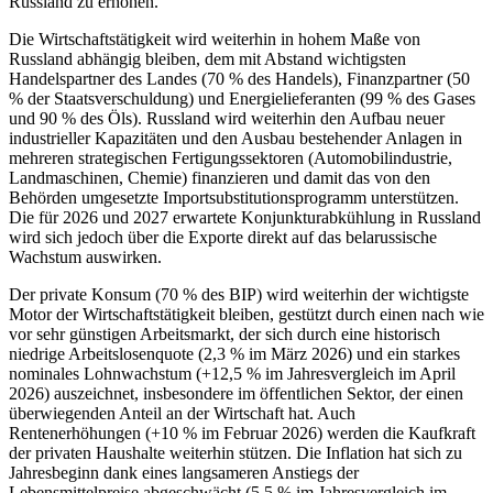
Russland zu erhöhen.
Die Wirtschaftstätigkeit wird weiterhin in hohem Maße von
Russland abhängig bleiben, dem mit Abstand wichtigsten
Handelspartner des Landes (70 % des Handels), Finanzpartner (50
% der Staatsverschuldung) und Energielieferanten (99 % des Gases
und 90 % des Öls). Russland wird weiterhin den Aufbau neuer
industrieller Kapazitäten und den Ausbau bestehender Anlagen in
mehreren strategischen Fertigungssektoren (Automobilindustrie,
Landmaschinen, Chemie) finanzieren und damit das von den
Behörden umgesetzte Importsubstitutionsprogramm unterstützen.
Die für 2026 und 2027 erwartete Konjunkturabkühlung in Russland
wird sich jedoch über die Exporte direkt auf das belarussische
Wachstum auswirken.
Der private Konsum (70 % des BIP) wird weiterhin der wichtigste
Motor der Wirtschaftstätigkeit bleiben, gestützt durch einen nach wie
vor sehr günstigen Arbeitsmarkt, der sich durch eine historisch
niedrige Arbeitslosenquote (2,3 % im März 2026) und ein starkes
nominales Lohnwachstum (+12,5 % im Jahresvergleich im April
2026) auszeichnet, insbesondere im öffentlichen Sektor, der einen
überwiegenden Anteil an der Wirtschaft hat. Auch
Rentenerhöhungen (+10 % im Februar 2026) werden die Kaufkraft
der privaten Haushalte weiterhin stützen. Die Inflation hat sich zu
Jahresbeginn dank eines langsameren Anstiegs der
Lebensmittelpreise abgeschwächt (5,5 % im Jahresvergleich im