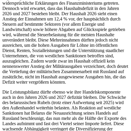
widersprüchliche Erklärungen des Finanzministeriums getreten.
Dennoch wird erwartet, dass das Haushaltsdefizit in den Jahren
2026 und 2027 bestehen bleibt. Der Haushalt 2026 sieht einen
Anstieg der Einnahmen um 12,4 % vor, der hauptsächlich durch
Steuern auf bestimmte Sektoren (vor allem Energie und
Landwirtschaft) sowie höhere Abgaben auf Glücksspiele getrieben
wird, während die Steuerbelastung für die meisten Haushalte
unverändert bleibt. Diese Mehreinnahmen dürften jedoch nicht
ausreichen, um die hohen Ausgaben für Löhne im öffentlichen
Dienst, Renten, Sozialleistungen und die Unterstützung staatlicher
Unternehmen, die von westlichen Sanktionen betroffen sind,
auszugleichen. Zudem wurde zwar im Haushalt offiziell kein
nennenswerter Anstieg der Militärausgaben verzeichnet, doch deutet
die Vertiefung der militärischen Zusammenarbeit mit Russland auf
zusätzliche, nicht im Haushalt ausgewiesene Ausgaben hin, die das
Defizit weiter vergrößern könnten.
Die Leistungsbilanz dürfte ebenso wie ihre Handelskomponente
auch in den Jahren 2026 und 2027 defizitär bleiben. Die Schwäche
des belarussischen Rubels (trotz einer Aufwertung seit 2025) wird
den Außenhandel weiterhin belasten. Als Reaktion auf westliche
Sanktionen hat Belarus die Neuausrichtung seines Handels auf
Russland beschleunigt, das nun mehr als die Hälfte der Exporte des
Landes aufnimmt und fast drei Viertel seiner Importe liefert. Diese
wachsende Abhängigkeit verringert die Diversifizierung der