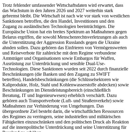
Trotz fehlender umfassender Wirtschaftsdaten wird erwartet, dass
das Wachstum in den Jahren 2026 und 2027 weiterhin stark
gebremst bleibt. Die Wirtschaft ist nach wie vor stark von westlichen
Sanktionen betroffen, die den Handel, Investitionen und den
Zugang zu ausländischen Technologien beeinträchtigen. Die
Europäische Union hat ein breites Spektrum an Maßnahmen gegen
Belarus ergriffen, die sowohl Menschenrechtsverletzungen als auch
die Unterstützung der Aggression Russlands gegen die Ukraine
ahnden sollen. Dazu gehören das Einfrieren von Vermögenswerten
und Reiseverbote für zahlreiche mit dem Regime verbundene
Amtsträger und Organisationen sowie Embargos für Waffen,
Ausrüstung zur Unterdrückung und sensible Dual-Use-
Technologien. Diese Sanktionen wurden seit 2022 durch finanzielle
Beschränkungen (die Banken und den Zugang zu SWIFT
betreffen), Handelsbeschränkungen (die Schlüsselsektoren wie
Kaliprodukte, Holz, Stahl und Kohlenwasserstoffe abdecken) sowie
Beschränkungen im Dienstleistungsbereich (einschließlich
Beratung, IT und Ingenieurwesen) erheblich verschärft. Dazu
gehören auch Transportverbote (Luft- und Straßenverkehr) sowie
Maßnahmen zur Verhinderung von Umgehungen. Das
übergeordnete Ziel besteht darin, die wirtschaftlichen Ressourcen
des Regimes zu verringern, seine industriellen und militärischen
Fähigkeiten einzuschränken und den politischen Druck als Reaktion
auf die innenpolitische Unterdrückung und seine Unterstützung für