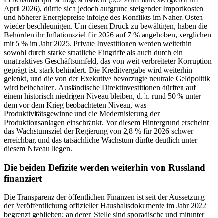
April 2026), dürfte sich jedoch aufgrund steigender Importkosten
und höherer Energiepreise infolge des Konflikts im Nahen Osten
wieder beschleunigen. Um diesen Druck zu bewältigen, haben die
Behörden ihr Inflationsziel für 2026 auf 7 % angehoben, verglichen
mit 5 % im Jahr 2025. Private Investitionen werden weiterhin
sowohl durch starke staatliche Eingriffe als auch durch ein
unattraktives Geschäftsumfeld, das von weit verbreiteter Korruption
geprägt ist, stark behindert. Die Kreditvergabe wird weiterhin
gelenkt, und die von der Exekutive bevorzugte neutrale Geldpolitik
wird beibehalten. Ausländische Direktinvestitionen dürften auf
einem historisch niedrigen Niveau bleiben, d. h. rund 50 % unter
dem vor dem Krieg beobachteten Niveau, was
Produktivitätsgewinne und die Modernisierung der
Produktionsanlagen einschränkt. Vor diesem Hintergrund erscheint
das Wachstumsziel der Regierung von 2,8 % für 2026 schwer
erreichbar, und das tatsächliche Wachstum dürfte deutlich unter
diesem Niveau liegen.
Die beiden Defizite werden weiterhin von Russland
finanziert
Die Transparenz der öffentlichen Finanzen ist seit der Aussetzung
der Veröffentlichung offizieller Haushaltsdokumente im Jahr 2022
begrenzt geblieben; an deren Stelle sind sporadische und mitunter