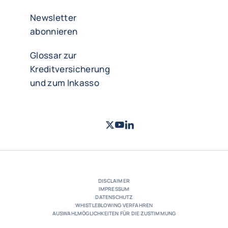
Newsletter
abonnieren
Glossar zur
Kreditversicherung
und zum Inkasso
Twitter
Youtube Coface Deutschland
LinkedIn
- Coface
- Coface
- Cof
DISCLAIMER
IMPRESSUM
DATENSCHUTZ
WHISTLEBLOWING VERFAHREN
AUSWAHLMÖGLICHKEITEN FÜR DIE ZUSTIMMUNG