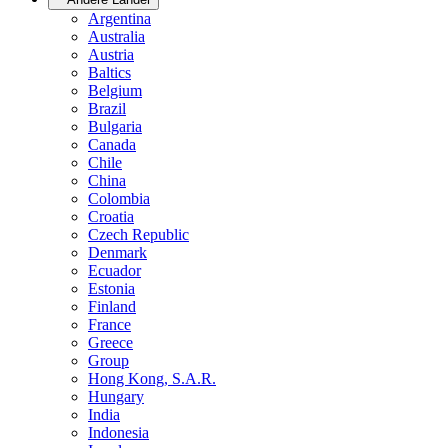
Argentina
Australia
Austria
Baltics
Belgium
Brazil
Bulgaria
Canada
Chile
China
Colombia
Croatia
Czech Republic
Denmark
Ecuador
Estonia
Finland
France
Greece
Group
Hong Kong, S.A.R.
Hungary
India
Indonesia