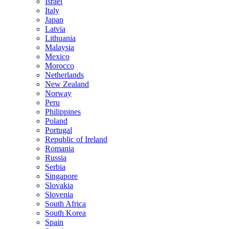
Israel
Italy
Japan
Latvia
Lithuania
Malaysia
Mexico
Morocco
Netherlands
New Zealand
Norway
Peru
Philippines
Poland
Portugal
Republic of Ireland
Romania
Russia
Serbia
Singapore
Slovakia
Slovenia
South Africa
South Korea
Spain