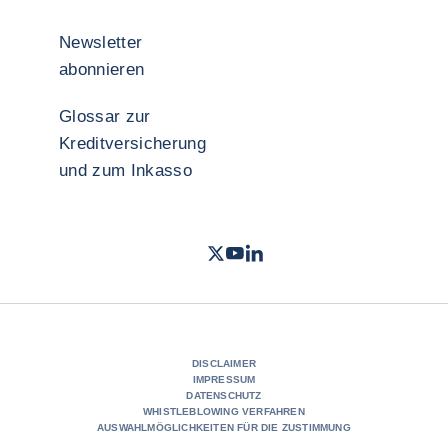
Newsletter
abonnieren
Glossar zur
Kreditversicherung
und zum Inkasso
Twitter
Youtube Coface Deutschland
LinkedIn
- Coface
- Coface
- Cof
DISCLAIMER
IMPRESSUM
DATENSCHUTZ
WHISTLEBLOWING VERFAHREN
AUSWAHLMÖGLICHKEITEN FÜR DIE ZUSTIMMUNG