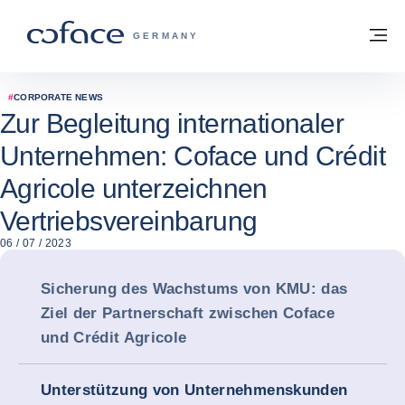
Weiter zum Inhalt
Zurück zur Startseite
M
COFACE FOR TRADE - WEBSEITE DER 
GERMANY
#
CORPORATE NEWS
Zur Begleitung internationaler
Unternehmen: Coface und Crédit
Agricole unterzeichnen
Vertriebsvereinbarung
06 / 07 / 2023
Sicherung des Wachstums von KMU: das
Ziel der Partnerschaft zwischen Coface
und Crédit Agricole
Unterstützung von Unternehmenskunden