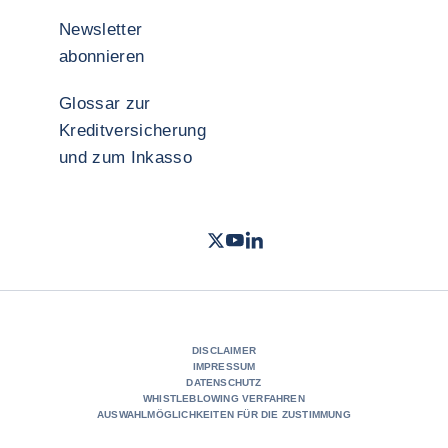
Newsletter
abonnieren
Glossar zur
Kreditversicherung
und zum Inkasso
Twitter
Youtube Coface Deutschland
LinkedIn
- Coface
- Coface
- Cof
DISCLAIMER
IMPRESSUM
DATENSCHUTZ
WHISTLEBLOWING VERFAHREN
AUSWAHLMÖGLICHKEITEN FÜR DIE ZUSTIMMUNG