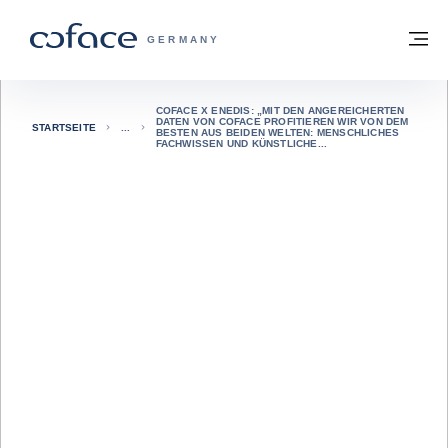
Weiter zum Inhalt
Zurück zur Startseite
M
COFACE FOR TRADE - WEBSEITE DER 
GERMANY
COFACE X ENEDIS: „MIT DEN ANGEREICHERTEN
DATEN VON COFACE PROFITIEREN WIR VON DEM
STARTSEITE
BESTEN AUS BEIDEN WELTEN: MENSCHLICHES
FACHWISSEN UND KÜNSTLICHE...