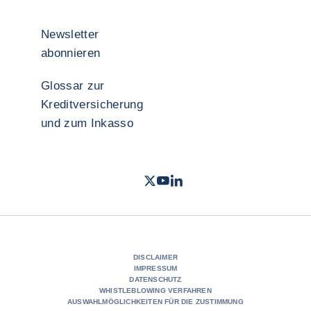
Newsletter
abonnieren
Glossar zur
Kreditversicherung
und zum Inkasso
Twitter
Youtube Coface Deutschland
LinkedIn
- Coface
- Coface
- Cof
DISCLAIMER
IMPRESSUM
DATENSCHUTZ
WHISTLEBLOWING VERFAHREN
AUSWAHLMÖGLICHKEITEN FÜR DIE ZUSTIMMUNG