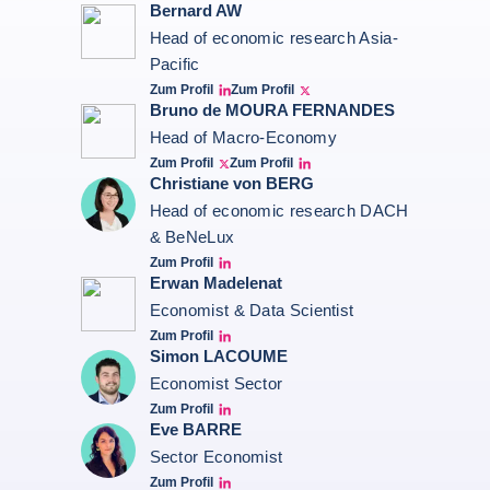
Bernard AW
Head of economic research Asia-
Pacific
Zum Profil
Zum Profil
Bernard Aw Linkedin
Bernard Aw Twitter
Bruno de MOURA FERNANDES
Head of Macro-Economy
Zum Profil
Zum Profil
Twitter Bruno Fernandes
Bruno de Moura Fernandes linkedin
Christiane von BERG
Head of economic research DACH
& BeNeLux
Zum Profil
Christiane von berg linkedin
Erwan Madelenat
Economist & Data Scientist
Zum Profil
Erwan Madelenat
Simon LACOUME
Economist Sector
Zum Profil
Simon Lacoume linkedin
Eve BARRE
Sector Economist
Zum Profil
Eve barré linkedin