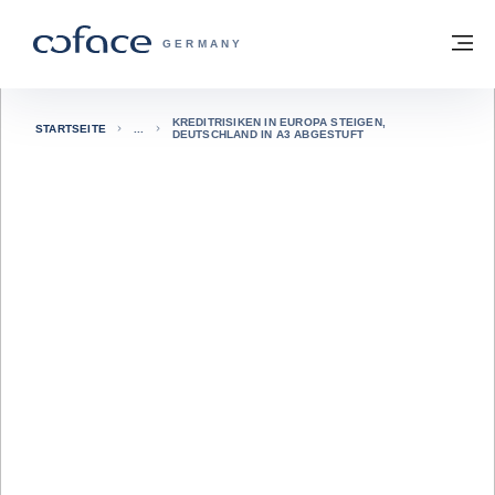
Weiter zum Inhalt
Zurück zur Startseite
M
COFACE FOR TRADE - WEBSEITE DER 
GERMANY
KREDITRISIKEN IN EUROPA STEIGEN,
STARTSEITE
DEUTSCHLAND IN A3 ABGESTUFT