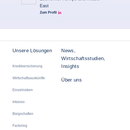
East
Zum Profil
Seltem Linkedin
Unsere Lösungen
News,
Wirtschaftsstudien,
Insights
Kreditversicherung
Wirtschaftsauskünfte
Über uns
Einzelrisiken
Inkasso
Bürgschaften
Factoring