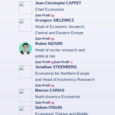
Jean-Christophe CAFFET
Chief Economist
Zum Profil
JCC Linkedin
Grzegorz SIELEWICZ
Head of Economic research,
Central and Eastern Europe
Zum Profil
grzegorz-sielewicz linkedin
Ruben NIZARD
Head of sector research and
political risk
Zum Profil
Zum Profil
Ruben Nizard linkedin
Ruben Nizard twitter
Jonathan STEENBERG
Economist for Northern Europe
and Head of Insolvency Research
Zum Profil
Jonathan Steenberg linkedin
Marcos CARIAS
North America Economist
Zum Profil
Marcos Carias Linkedin
Seltem IYIGUN
Economist Türkiye and Middle