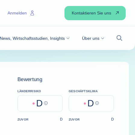
Kontaktieren Sie uns
Anmelden
News, Wirtschaftsstudien, Insights
Über uns
Suche
Bewertung
LÄNDERRISIKO
GESCHÄFTSKLIMA
D
D
Help
Help
D
D
ZUVOR
ZUVOR