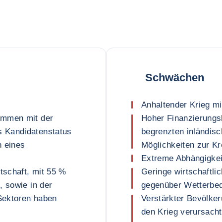
Schwächen
Anhaltender Krieg m
ommen mit der
Hoher Finanzierungs
 Kandidatenstatus
begrenzten inländis
n eines
Möglichkeiten zur K
Extreme Abhängigkeit
tschaft, mit 55 %
Geringe wirtschaftlic
, sowie in der
gegenüber Wetterbed
 Sektoren haben
Verstärkter Bevölke
den Krieg verursach