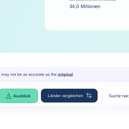
34,0 Millionen
It may not be as accurate as the
original
.
Länder vergleichen
Suche nac
Ausblick
0
suggesti