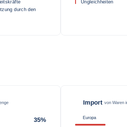
eitskräfte
Ungleichheiten
tützung durch den
Import
enge
von Waren 
Europa
35%