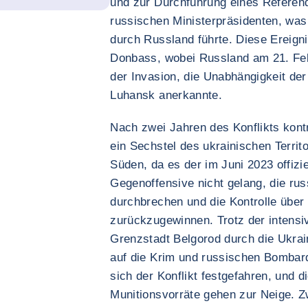
und zur Durchführung eines Referen
russischen Ministerpräsidenten, was
durch Russland führte. Diese Ereign
Donbass, wobei Russland am 21. Feb
der Invasion, die Unabhängigkeit de
Luhansk anerkannte.
Nach zwei Jahren des Konflikts kontr
ein Sechstel des ukrainischen Territ
Süden, da es der im Juni 2023 offizie
Gegenoffensive nicht gelang, die rus
durchbrechen und die Kontrolle übe
zurückzugewinnen. Trotz der intens
Grenzstadt Belgorod durch die Ukrai
auf die Krim und russischen Bombar
sich der Konflikt festgefahren, und 
Munitionsvorräte gehen zur Neige. Z