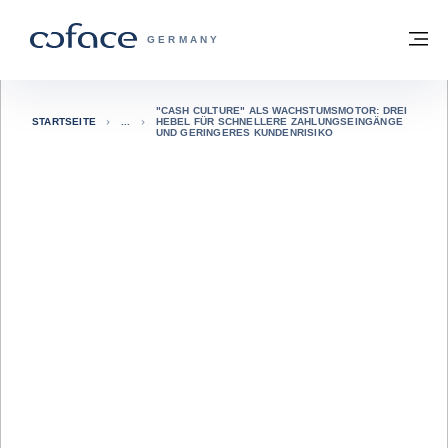
Weiter zum Inhalt
Zurück zur Startseite
M
COFACE FOR TRADE - WEBSEITE DER 
GERMANY
"CASH CULTURE" ALS WACHSTUMSMOTOR: DREI
STARTSEITE
HEBEL FÜR SCHNELLERE ZAHLUNGSEINGÄNGE
UND GERINGERES KUNDENRISIKO