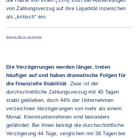
die Hälfte von ihnen (55%) stuft die Auswirkungen
von Zahlungsverzug auf ihre Liquidität inzwischen
als „kritisch“ ein.
BILD VE
Source file in .xls format
Die Verzögerungen werden länger, treten
häufiger auf und haben dramatische Folgen für
die finanzielle Stabilität
. Zwar ist der
durchschnittliche Zahlungsverzug mit 40 Tagen
stabil geblieben, doch 44% der Unternehmen
verzeichnen Verzögerungen von mehr als einem
Monat. Kleinstunternehmen sind besonders
gefährdet: Bei ihnen beträgt die durchschnittliche
Verzögerung 44 Tage, verglichen mit 36 Tagen bei