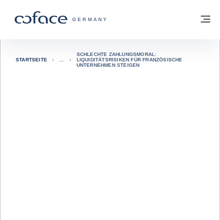
Weiter zum Inhalt
Zurück zur Startseite
M
COFACE FOR TRADE - WEBSEITE DER 
GERMANY
SCHLECHTE ZAHLUNGSMORAL:
STARTSEITE
LIQUIDITÄTSRISIKEN FÜR FRANZÖSISCHE
UNTERNEHMEN STEIGEN