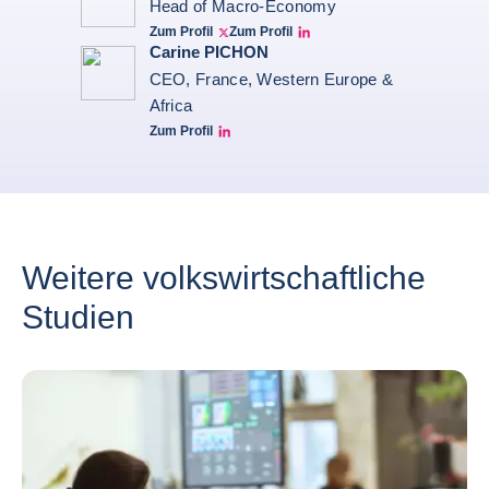
Head of Macro-Economy
Zum Profil
Zum Profil
Twitter Bruno Fernandes
Bruno de Moura Fernandes linkedin
Carine PICHON
CEO, France, Western Europe &
Africa
Zum Profil
Carine Pichon Linkedin
Weitere volkswirtschaftliche
Studien