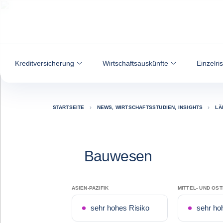
Weiter zum Inhalt
Kreditversicherung
Wirtschaftsauskünfte
Einzelri
STARTSEITE
NEWS, WIRTSCHAFTSSTUDIEN, INSIGHTS
LÄ
Bauwesen
ASIEN-PAZIFIK
MITTEL- UND OS
sehr hohes Risiko
sehr ho