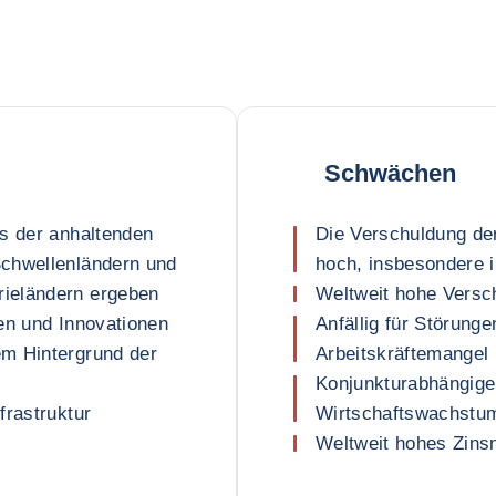
Schwächen
us der anhaltenden
Die Verschuldung de
Schwellenländern und
hoch, insbesondere 
ieländern ergeben
Weltweit hohe Versc
en und Innovationen
Anfällig für Störunge
em Hintergrund der
Arbeitskräftemangel
Konjunkturabhängige
frastruktur
Wirtschaftswachstum
Weltweit hohes Zins