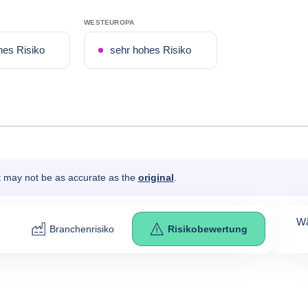
WESTEUROPA
hes Risiko
sehr hohes Risiko
It may not be as accurate as the
original
.
Wä
Branchenrisiko
Risikobewertung