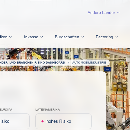
Andere Länder
siken
Inkasso
Bürgschaften
Factoring
NDER- UND BRANCHEN-RISIKO DASHBOARD
AUTOMOBILINDUSTRIE
TEUROPA
LATEINAMERIKA
isiko
hohes Risiko