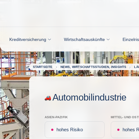
Weiter zum Inhalt
Kreditversicherung
Wirtschaftsauskünfte
Einzelri
STARTSEITE
NEWS, WIRTSCHAFTSSTUDIEN, INSIGHTS
LÄ
Automobilindustrie
ASIEN-PAZIFIK
MITTEL- UND OS
hohes Risiko
hohes R