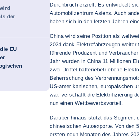
Durchbruch erzielt. Es entwickelt s
wird
Automobilzentrum Asiens. Auch ande
ls der
haben sich in den letzten Jahren e
China wird seine Position als weltw
2024 dank Elektrofahrzeugen weiter f
 die EU
führende Produzent und Verbraucher
er
Jahr wurden in China 11 Millionen El
logischen
zwei Drittel batteriebetriebene Elekt
Beherrschung des Verbrennungsmotor
US-amerikanischen, europäischen un
war, verschafft die Elektrifizierung 
nun einen Wettbewerbsvorteil.
Darüber hinaus stützt das Segment d
chinesischen Autoexporte. Von den 5
ersten neun Monaten des Jahres 202