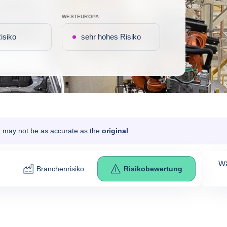
WESTEUROPA
isiko
sehr hohes Risiko
It may not be as accurate as the
original
.
Wä
Branchenrisiko
Risikobewertung