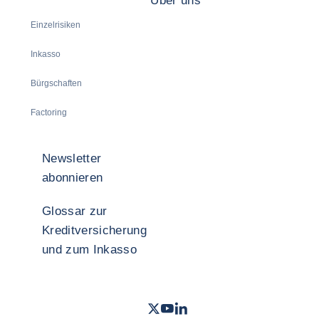
Über uns
Einzelrisiken
Inkasso
Bürgschaften
Factoring
Newsletter
abonnieren
Glossar zur
Kreditversicherung
und zum Inkasso
Twitter
Youtube Coface Deutschland
LinkedIn
- Coface
- Coface
- Cof