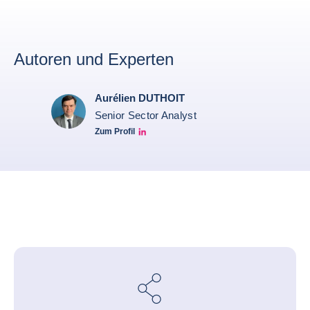
Autoren und Experten
Aurélien DUTHOIT
Senior Sector Analyst
Zum Profil
Aurélien Duthoit Linkedin profile