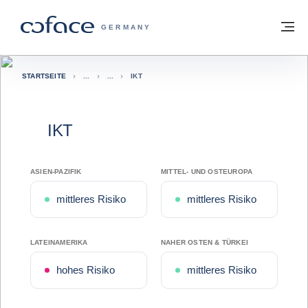
Weiter zum Inhalt
Zurück zur Startseite
M
COFACE FOR TRADE - WEBSEITE DER 
GERMANY
STARTSEITE
IKT
IKT
ASIEN-PAZIFIK
MITTEL- UND OSTEUROPA
mittleres Risiko
mittleres Risiko
LATEINAMERIKA
NAHER OSTEN & TÜRKEI
hohes Risiko
mittleres Risiko