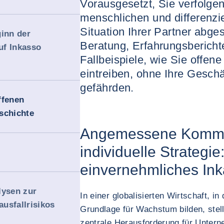
Vorausgesetzt, Sie verfolgen
menschlichen und differenzie
Situation Ihrer Partner abge
ginn der
Beratung, Erfahrungsbericht
uf Inkasso
Fallbeispiele, wie Sie offen
eintreiben, ohne Ihre Gesch
gefährden.
offenen
schichte
Angemessene Kommu
individuelle Strategie
einvernehmliches In
lysen zur
In einer globalisierten Wirtschaft, i
usfallrisikos
Grundlage für Wachstum bilden, ste
zentrale Herausforderung für Untern