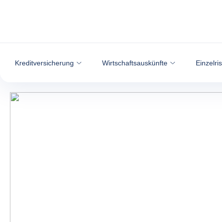
Weiter zum Inhalt
Kreditversicherung
Wirtschaftsauskünfte
Einzelri