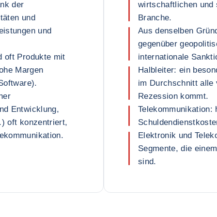
nk der
wirtschaftlichen und
itäten und
Branche.
leistungen und
Aus denselben Gründ
gegenüber geopolitis
d oft Produkte mit
internationale Sankt
hohe Margen
Halbleiter: ein beso
Software).
im Durchschnitt alle 
her
Rezession kommt.
und Entwicklung,
Telekommunikation: 
) oft konzentriert,
Schuldendienstkoste
elekommunikation.
Elektronik und Telek
Segmente, die einem
sind.