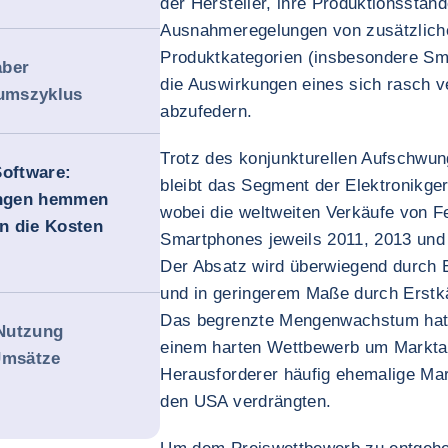
der Hersteller, ihre Produktionsstand
Ausnahmeregelungen von zusätzliche
Produktkategorien (insbesondere Sm
aber
die Auswirkungen eines sich rasch 
umszyklus
abzufedern.
Trotz des konjunkturellen Aufschwun
Software:
bleibt das Segment der Elektronikger
ungen hemmen
wobei die weltweiten Verkäufe von 
n die Kosten
Smartphones jeweils 2011, 2013 und 
Der Absatz wird überwiegend durch 
und in geringerem Maße durch Erstkä
Das begrenzte Mengenwachstum hat i
Nutzung
einem harten Wettbewerb um Marktan
Umsätze
Herausforderer häufig ehemalige Ma
den USA verdrängten.