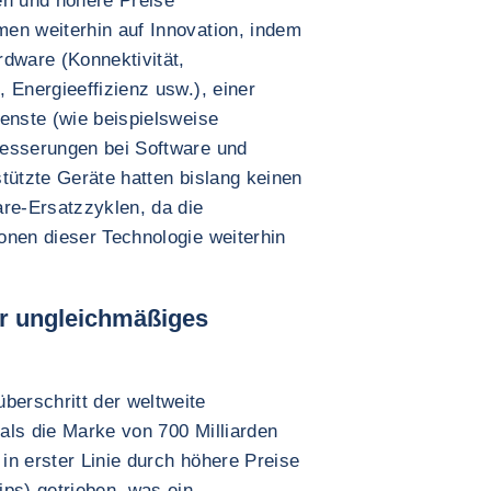
n und höhere Preise
en weiterhin auf Innovation, indem
rdware (Konnektivität,
 Energieeffizienz usw.), einer
enste (wie beispielsweise
besserungen bei Software und
tützte Geräte hatten bislang keinen
are-Ersatzzyklen, da die
onen dieser Technologie weiterhin
ber ungleichmäßiges
erschritt der weltweite
als die Marke von 700 Milliarden
in erster Linie durch höhere Preise
ips) getrieben, was ein