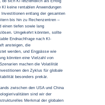
ob sich KI letztendlich als Erfolg
te KI keine rentablen Anwendungen
 Investitionen entlang der gesamten
itern bis hin zu Rechenzentren –
 einen tiefen sowie lang
lösen. Umgekehrt könnten, sollte
itable Endnachfrage nach KI-
ft ansteigen, die
astet werden, und Engpässe wie
gung könnten eine Vielzahl von
Szenarien machen die Volatilität
estitionen den Zyklus für globale
Stabilität besonders prekär.
lstands zwischen den USA und China
ologierivalitäten sind wir der
strukturelles Merkmal der globalen