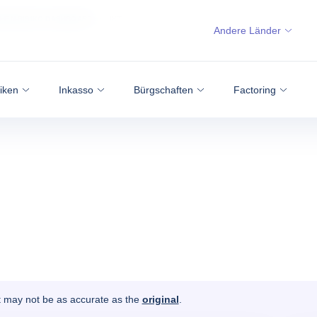
CHEN-RISIKO DASHBOARD
IKT
Andere Länder
siken
Inkasso
Bürgschaften
Factoring
It may not be as accurate as the
original
.