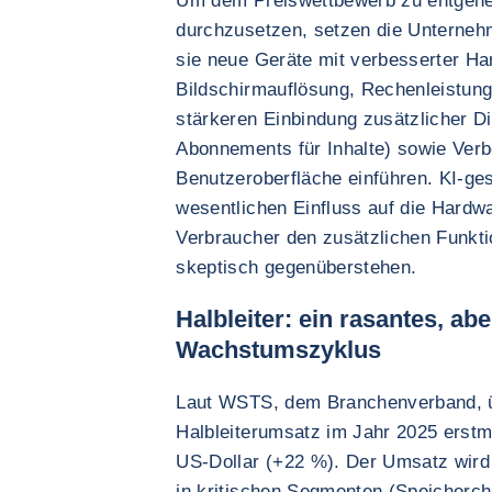
Um dem Preiswettbewerb zu entgehe
durchzusetzen, setzen die Unternehm
sie neue Geräte mit verbesserter Ha
Bildschirmauflösung, Rechenleistung,
stärkeren Einbindung zusätzlicher Di
Abonnements für Inhalte) sowie Ver
Benutzeroberfläche einführen. KI-ges
wesentlichen Einfluss auf die Hardw
Verbraucher den zusätzlichen Funkti
skeptisch gegenüberstehen.
Halbleiter: ein rasantes, a
Wachstumszyklus
Laut WSTS, dem Branchenverband, üb
Halbleiterumsatz im Jahr 2025 erstm
US-Dollar (+22 %). Der Umsatz wird 
in kritischen Segmenten (Speicherch