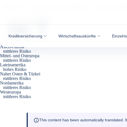
Weiter zum Inhalt
STARTSEITE
NEWS, WIRTSCHAFTSSTUDIEN, INSIGHTS
LÄNDER- UND BRAN
IKT
Kreditversicherung
Wirtschaftsauskünfte
Einzelri
Asien-Pazifik
mittleres Risiko
Mittel- und Osteuropa
mittleres Risiko
Lateinamerika
hohes Risiko
Naher Osten & Türkei
mittleres Risiko
Nordamerika
mittleres Risiko
Westeuropa
mittleres Risiko
This content has been automatically translated. 