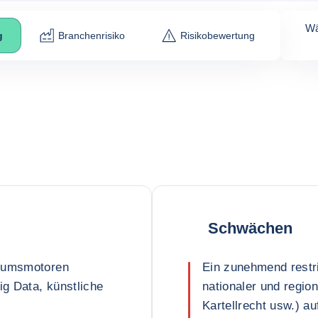
Wä
g
Branchenrisiko
Risikobewertung
Schwächen
stumsmotoren
Ein zunehmend restri
ig Data, künstliche
nationaler und regio
Kartellrecht usw.) a