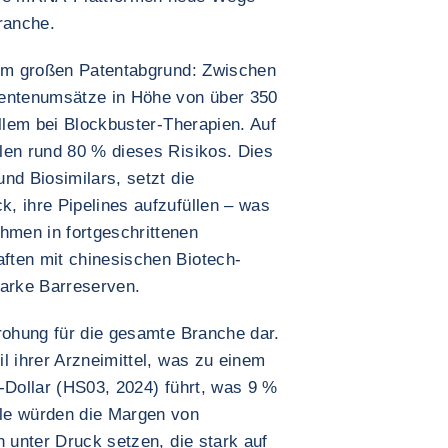
ranche.
nem großen Patentabgrund: Zwischen
ntenumsätze in Höhe von über 350
allem bei Blockbuster-Therapien. Auf
len rund 80 % dieses Risikos. Dies
nd Biosimilars, setzt die
, ihre Pipelines aufzufüllen – was
men in fortgeschrittenen
ften mit chinesischen Biotech-
tarke Barreserven.
drohung für die gesamte Branche dar.
l ihrer Arzneimittel, was zu einem
-Dollar (HS03, 2024) führt, was 9 %
le würden die Margen von
n unter Druck setzen, die stark auf