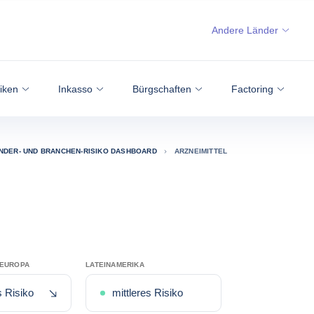
Andere Länder
siken
Inkasso
Bürgschaften
Factoring
NDER- UND BRANCHEN-RISIKO DASHBOARD
ARZNEIMITTEL
TEUROPA
LATEINAMERIKA
Jüngste Herabstufung
s Risiko
mittleres Risiko