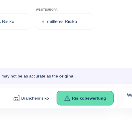
WESTEUROPA
s Risiko
mittleres Risiko
It may not be as accurate as the
original
.
Wä
Branchenrisiko
Risikobewertung