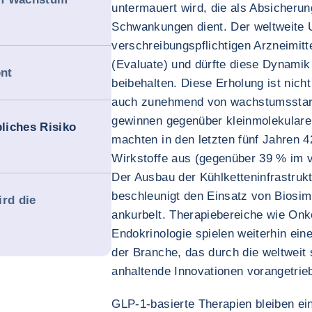
untermauert wird, die als Absicherun
Schwankungen dient. Der weltweite 
verschreibungspflichtigen Arzneimitt
(Evaluate) und dürfte diese Dynami
nt
beibehalten. Diese Erholung ist nicht
auch zunehmend von wachstumsstark
gewinnen gegenüber kleinmolekulare
bliches Risiko
machten in den letzten fünf Jahren 
Wirkstoffe aus (gegenüber 39 % im 
Der Ausbau der Kühlketteninfrastruk
beschleunigt den Einsatz von Biosi
ird die
ankurbelt. Therapiebereiche wie Onk
Endokrinologie spielen weiterhin ein
der Branche, das durch die weltweit 
anhaltende Innovationen vorangetrie
GLP-1-basierte Therapien bleiben e