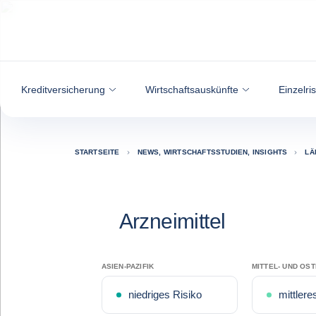
Weiter zum Inhalt
Kreditversicherung
Wirtschaftsauskünfte
Einzelri
STARTSEITE
NEWS, WIRTSCHAFTSSTUDIEN, INSIGHTS
LÄ
Arzneimittel
ASIEN-PAZIFIK
MITTEL- UND OS
niedriges Risiko
mittlere