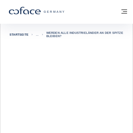
Weiter zum Inhalt
Zurück zur Startseite
M
COFACE FOR TRADE - WEBSEITE DER 
GERMANY
WERDEN ALLE INDUSTRIELÄNDER AN DER SPITZE
STARTSEITE
BLEIBEN?