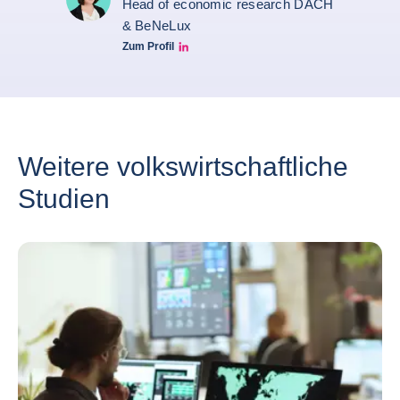
Head of economic research DACH
& BeNeLux
Zum Profil
Christiane von berg linkedin
Weitere volkswirtschaftliche
Studien